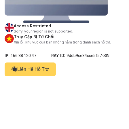
Access Restricted
Sorry, your region is not supported.
Truy Cập Bị Từ Chối
Xin lỗi, khu vực của bạn không nằm trong danh sách hỗ trợ.
IP:
RAY ID:
166.88.120.47
9ddb9ce84cce5f57-SIN
Liên Hệ Hỗ Trợ