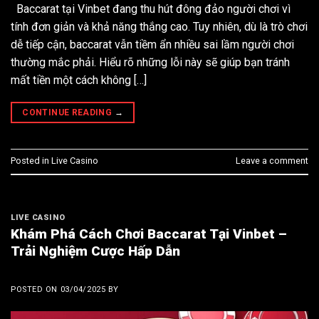
Baccarat tại Vinbet đang thu hút đông đảo người chơi vì
tính đơn giản và khả năng thắng cao. Tuy nhiên, dù là trò chơi
dễ tiếp cận, baccarat vẫn tiềm ẩn nhiều sai lầm người chơi
thường mắc phải. Hiểu rõ những lỗi này sẽ giúp bạn tránh
mất tiền một cách không […]
CONTINUE READING
→
Posted in
Live Casino
Leave a comment
LIVE CASINO
Khám Phá Cách Chơi Baccarat Tại Vinbet –
Trải Nghiệm Cược Hấp Dẫn
POSTED ON
03/04/2025
BY