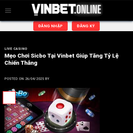
Skip
to
content
ĐĂNG NHẬP
ĐĂNG KÝ
LIVE CASINO
Mẹo Chơi Sicbo Tại Vinbet Giúp Tăng Tỷ Lệ
Chiến Thắng
POSTED ON
26/04/2025
BY
26
Th4