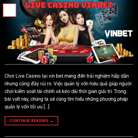
14
Th3
Chơi Live Casino tại vin bet mang đến trải nghiệm hấp dẫn
nhưng cũng đầy rủi ro. Việc quản lý vốn hiệu quả giúp người
chơi kiểm soát tài chính và kéo dài thời gian giải trí. Trong
bài viết này, chúng ta sẽ cùng tìm hiểu những phương pháp
quản lý vốn tối ưu […]
CONTINUE READING
→