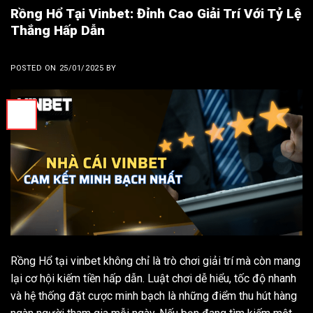
Rồng Hổ Tại Vinbet: Đỉnh Cao Giải Trí Với Tỷ Lệ
Thắng Hấp Dẫn
POSTED ON
25/01/2025
BY
25
Th1
Rồng Hổ tại vinbet không chỉ là trò chơi giải trí mà còn mang
lại cơ hội kiếm tiền hấp dẫn. Luật chơi dễ hiểu, tốc độ nhanh
và hệ thống đặt cược minh bạch là những điểm thu hút hàng