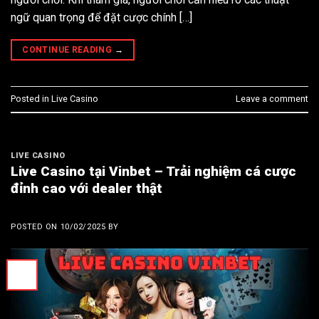
ngữ quan trọng để đặt cược chính […]
CONTINUE READING
→
Posted in
Live Casino
Leave a comment
LIVE CASINO
Live Casino tại Vinbet – Trải nghiệm cá cược
đỉnh cao với dealer thật
POSTED ON
10/02/2025
BY
10
Th2