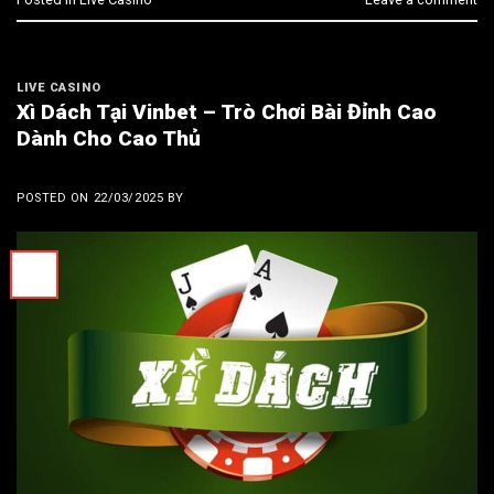
LIVE CASINO
Xì Dách Tại Vinbet – Trò Chơi Bài Đỉnh Cao
Dành Cho Cao Thủ
POSTED ON
22/03/2025
BY
22
Th3