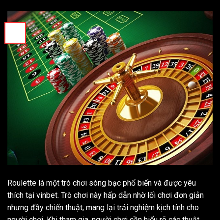
25
Th2
Roulette là một trò chơi sòng bạc phổ biến và được yêu
thích tại vinbet. Trò chơi này hấp dẫn nhờ lối chơi đơn giản
nhưng đầy chiến thuật, mang lại trải nghiệm kịch tính cho
người chơi. Khi tham gia, người chơi cần hiểu rõ các thuật