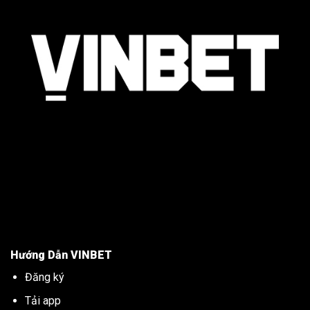
Hướng Dẫn VINBET
Đăng ký
Tải app