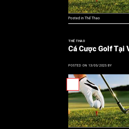
Posted in
Thể Thao
THỂ THAO
Cá Cược Golf Tại
POSTED ON
13/05/2025
BY
13
Th5