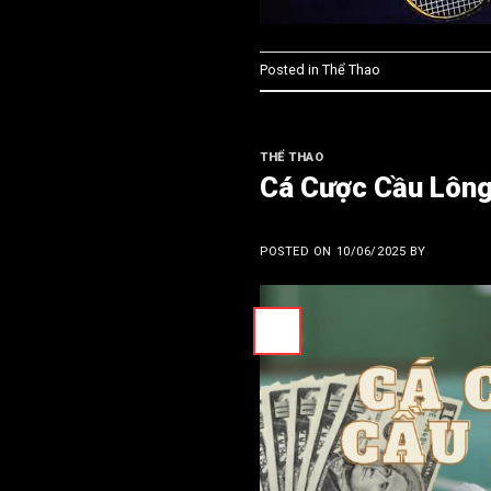
Posted in
Thể Thao
THỂ THAO
Cá Cược Cầu Lông 
POSTED ON
10/06/2025
BY
10
Th6