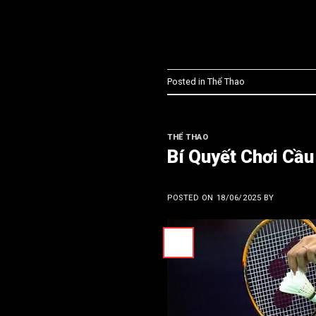
Posted in
Thể Thao
THỂ THAO
Bí Quyết Chơi Cầu
POSTED ON
18/06/2025
BY
18
Th6