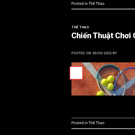
Posted in
Thể Thao
THỂ THAO
Chiến Thuật Chơi 
POSTED ON
03/05/2025
BY
03
Th5
Posted in
Thể Thao