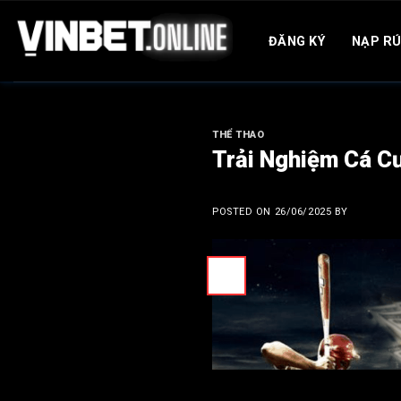
Skip
to
ĐĂNG KÝ
NẠP R
content
THỂ THAO
Trải Nghiệm Cá C
POSTED ON
26/06/2025
BY
26
Th6