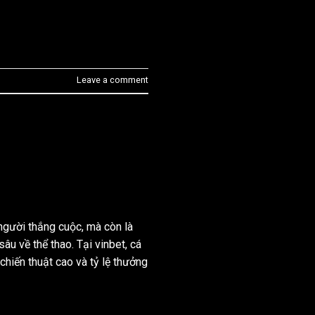
Leave a comment
người thắng cuộc, mà còn là
sâu về thể thao. Tại vinbet, cá
chiến thuật cao và tỷ lệ thưởng