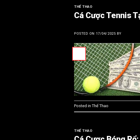
THỂ THAO
Cá Cược Tennis Tạ
POSTED ON
17/04/2025
BY
17
Th4
Posted in
Thể Thao
THỂ THAO
Cá Cược Bóng Rổ: