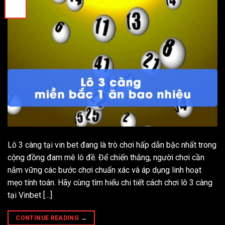
28
Th4
Lô 3 càng tại vin bet đang là trò chơi hấp dẫn bậc nhất trong
cộng đồng đam mê lô đề. Để chiến thắng, người chơi cần
nắm vững các bước chơi chuẩn xác và áp dụng linh hoạt
mẹo tính toán. Hãy cùng tìm hiểu chi tiết cách chơi lô 3 càng
tại Vinbet […]
CONTINUE READING
→