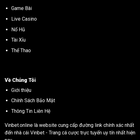
Game Bài
Live Casino
Nổ Hũ
Tài Xỉu
Thể Thao
Về Chúng Tôi
Giới thiệu
Chính Sách Bảo Mật
Thông Tin Liên Hệ
Vinbet.online là website cung cấp đường link chính xác nhất
đến nhà cái
Vinbet
- Trang cá cược trực tuyến uy tín nhất hiện