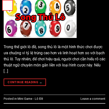
12
Th4
Trong thế giới lô đề, song thủ lô là một hình thức chơi được
ưa chuộng vì tỷ lệ trúng cao hơn và linh hoạt hơn so với bạch
thủ lô. Tuy nhiên, để chơi hiệu quả, người chơi cần hiểu rõ các
thuật ngữ chuyên môn gắn liền với loại hình cược này. Nếu
[…]
CONTINUE READING
→
Posted in
Mini Game - Lô Đề
Leave a comment