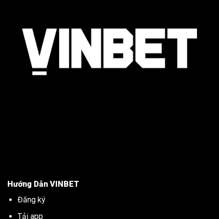
Hướng Dẫn VINBET
Đăng ký
Tải app