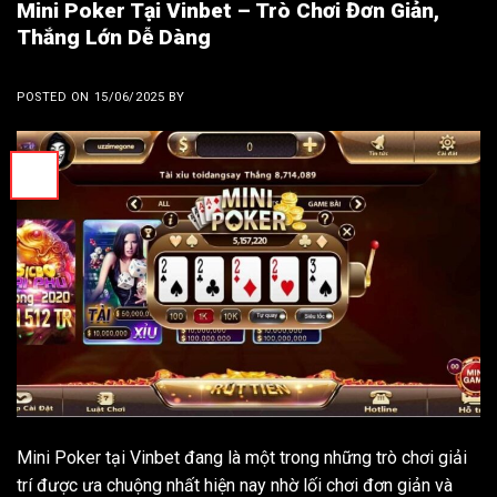
Mini Poker Tại Vinbet – Trò Chơi Đơn Giản,
Thắng Lớn Dễ Dàng
POSTED ON
15/06/2025
BY
15
Th6
Mini Poker tại Vinbet đang là một trong những trò chơi giải
trí được ưa chuộng nhất hiện nay nhờ lối chơi đơn giản và