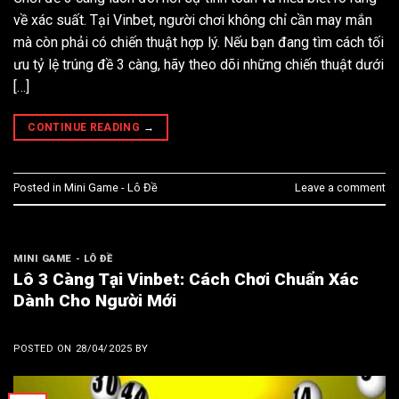
về xác suất. Tại Vinbet, người chơi không chỉ cần may mắn
mà còn phải có chiến thuật hợp lý. Nếu bạn đang tìm cách tối
ưu tỷ lệ trúng đề 3 càng, hãy theo dõi những chiến thuật dưới
[…]
CONTINUE READING
→
Posted in
Mini Game - Lô Đề
Leave a comment
MINI GAME - LÔ ĐỀ
Lô 3 Càng Tại Vinbet: Cách Chơi Chuẩn Xác
Dành Cho Người Mới
POSTED ON
28/04/2025
BY