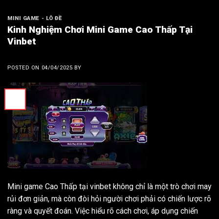
MINI GAME - LÔ ĐỀ
Kinh Nghiệm Chơi Mini Game Cao Thấp Tại
Vinbet
POSTED ON
04/04/2025
BY
04
Th4
Mini game Cao Thấp tại vinbet không chỉ là một trò chơi may
rủi đơn giản, mà còn đòi hỏi người chơi phải có chiến lược rõ
ràng và quyết đoán. Việc hiểu rõ cách chơi, áp dụng chiến