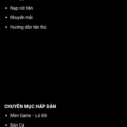
Nạp rút tiền
Khuyến mãi
Hướng dẫn tân thủ
CHUYÊN MỤC HẤP DẪN
Mini Game - Lô Đề
Bắn Cá