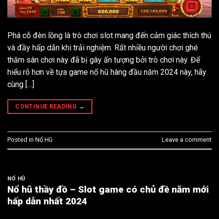
Phá cỗ đèn lồng là trò chơi slot mang đến cảm giác thích thú
và đầy hấp dẫn khi trải nghiệm. Rất nhiều người chơi ghé
thăm sân chơi này đã bị gây ấn tượng bởi trò chơi này. Để
hiểu rõ hơn về tựa game nổ hũ hàng đầu năm 2024 này, hãy
cùng […]
CONTINUE READING
→
Posted in
Nổ Hũ
Leave a comment
NỔ HŨ
Nổ hũ thầy đồ – Slot game có chủ đề năm mới
hấp dẫn nhất 2024