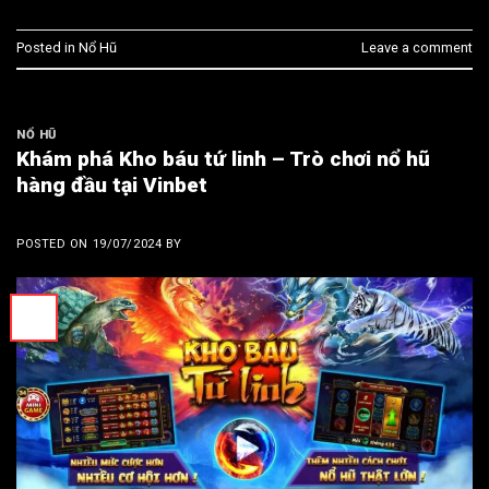
Posted in
Nổ Hũ
Leave a comment
NỔ HŨ
Khám phá Kho báu tứ linh – Trò chơi nổ hũ
hàng đầu tại Vinbet
POSTED ON
19/07/2024
BY
19
Th7