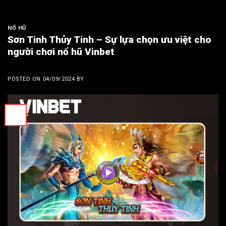
NỔ HŨ
Sơn Tinh Thủy Tinh – Sự lựa chọn ưu việt cho
người chơi nổ hũ Vinbet
POSTED ON
04/09/2024
BY
04
Th9