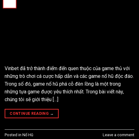
Th9
Vinbet đã trở thành điểm đến quen thuộc của game thủ với
những trò chơi cá cược hấp dẫn và các game nổ hũ độc đáo.
Trong số đó, game nổ hũ phá cỗ đèn lồng là một trong
những tựa game được yêu thích nhất. Trong bài viết này,
chúng tôi sẽ giới thiệu […]
CONTINUE READING
→
Posted in
Nổ Hũ
Leave a comment