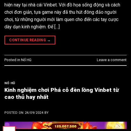
hiện nay tại nhà cái Vinbet. Với đồ họa sống động và cách
chơi đơn giản, tựa game này đã thu hút đông đảo người
chơi, từ những người mới làm quen cho đến các tay cược
dày dạn kinh nghiệm. Để […]
CONTINUE READING
→
Posted in
Nổ Hũ
Leave a comment
NỔ HŨ
Kinh nghiệm chơi Phá cỗ đèn lồng Vinbet từ
cao thủ hay nhất
POSTED ON
24/09/2024
BY
24