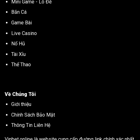
Mini Game - Lô Đề
Bắn Cá
Game Bài
Live Casino
Nổ Hũ
Tài Xỉu
Thể Thao
Về Chúng Tôi
Giới thiệu
Chính Sách Bảo Mật
Thông Tin Liên Hệ
Vinbet.online là website cung cấp đường link chính xác nhất