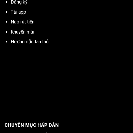
Đăng ký
Tải app
Nạp rút tiền
Khuyến mãi
Hướng dẫn tân thủ
CHUYÊN MỤC HẤP DẪN