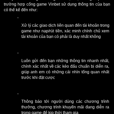
trường hợp cổng game Vinbet sử dụng thông tin của bạn 
có thể kể đến như:
Xử lý các giao dịch liên quan đến tài khoản trong 
game như nạp/rút tiền, xác minh chính chủ xem 
tài khoản của bạn có phải là duy nhất không
Luôn gửi đến bạn những thông tin nhanh nhất, 
chính xác nhất về các kèo đấu chuẩn bị diễn ra, 
giúp anh em có những cái nhìn tổng quan nhất 
trước khi đặt cược
Thông báo tới người dùng các chương trình 
thưởng, chương trình khuyến mãi đang diễn ra 
trong game để kịp thời tham gia