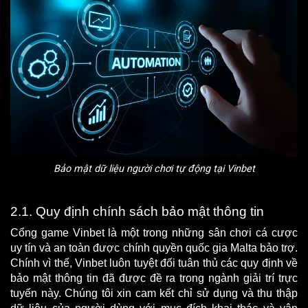
Bảo mật dữ liệu người chơi tự động tại Vinbet
2.1. Quy định chính sách bảo mật thông tin
Cổng game Vinbet là một trong những sân chơi cá cược 
uy tín và an toàn được chính quyền quốc gia Malta bảo trợ. 
Chính vì thế, Vinbet luôn tuyệt đối tuân thủ các quy định về 
bảo mật thông tin đã được đề ra trong ngành giải trí trực 
tuyến này. Chúng tôi xin cam kết chỉ sử dụng và thu thập 