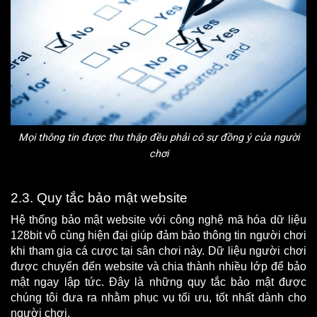
Mọi thông tin được thu thập đều phải có sự đồng ý của người
chơi
2.3. Quy tắc bảo mật website
Hệ thống bảo mật website với công nghệ mã hóa dữ liệu 
128bit vô cùng hiện đại giúp đảm bảo thông tin người chơi 
khi tham gia cá cược tại sân chơi này. Dữ liệu người chơi 
được chuyển đến website và chia thành nhiều lớp để bảo 
mật ngay lập tức. Đây là những quy tắc bảo mật được 
chúng tôi đưa ra nhằm phục vụ tối ưu, tốt nhất dành cho 
người chơi.