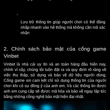
Lưu trữ thông tin giúp người chơi có thể đăng 
nhập nhanh vào hệ thống mà không cần mã xác 
nhận
2. Chính sách bảo mật của cổng game 
Vinbet
Vinbet là nhà cái uy tín và an toàn hàng đầu hiện nay, 
chính vì vậy, chúng tôi luôn đặt ra và quy định rõ ràng về 
việc thu thập, sử dụng và bảo vệ dữ liệu người dùng. 
Cổng game xin cam kết chỉ sử dụng thông tin của người 
chơi khi có sự đồng ý của anh em. Và các thông tin được 
anh em cung cấp sẽ được mã hóa và bảo vệ ngay lập tức 
bằng những công nghệ bảo mật hiện đại nhất.