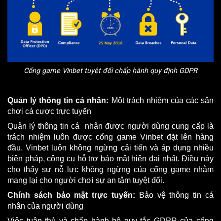
Cổng game Vinbet tuyệt đối chấp hành quy định GDPR
Quản lý thông tin cá nhân:
 Một trách nhiệm của các sân 
chơi cá cược trực tuyến
Quản lý thông tin cá  nhân được người dùng cung cấp là 
trách nhiệm luôn được cổng game Vinbet đặt lên hàng 
đầu. Vinbet luôn không ngừng cải tiến và áp dụng nhiều 
biện pháp, công cụ hỗ trợ bảo mật hiện đại nhất. Điều này 
cho thấy sự nỗ lực không ngừng của cổng game nhằm 
mang lại cho người chơi sự an tâm tuyệt đối.
Chính sách bảo mật trực tuyến:
 Bảo vệ thông tin cá 
nhân của người dùng
Việc tuân thủ và chấp hành bộ quy tắc GDPR của cổng 