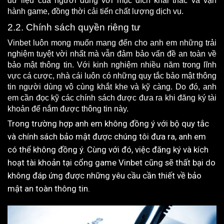
dữ liệu của người dùng với mục đích khai thác và vận 
hành game, đồng thời cải tiến chất lượng dịch vụ.
2.2. Chính sách quyền riêng tư
Vinbet luôn mong muốn mang đến cho anh em những trải 
nghiệm tuyệt vời nhất mà vẫn đảm bảo vấn đề an toàn về 
bảo mật thông tin. Với kinh nghiệm nhiều năm trong lĩnh 
vực cá cược, nhà cái luôn có những quy tắc bảo mật thông 
tin người dùng vô cùng khắt khe và kỹ càng. Do đó, anh 
em cần đọc kỹ các chính sách được đưa ra khi đăng ký tài 
khoản để nắm được thông tin này.
Trong trường hợp anh em không đồng ý với bộ quy tắc
và chính sách bảo mật được chúng tôi đưa ra, anh em
có thể không đồng ý. Cùng với đó, việc đăng ký và kích
hoạt tài khoản tại cổng game Vinbet cũng sẽ thất bại do
không đáp ứng được những yêu cầu cần thiết về bảo
mật an toàn thông tin.