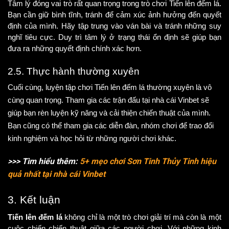
Tâm lý đóng vai trò rất quan trọng trong trò chơi Tiến lên đếm lá. 
Bạn cần giữ bình tĩnh, tránh để cảm xúc ảnh hưởng đến quyết 
định của mình. Hãy tập trung vào ván bài và tránh những suy 
nghĩ tiêu cực. Duy trì tâm lý ở trạng thái ổn định sẽ giúp bạn 
đưa ra những quyết định chính xác hơn.
2.5. Thực hành thường xuyên
Cuối cùng, luyện tập chơi Tiến lên đếm lá thường xuyên là vô 
cùng quan trọng. 
Tham gia các trận đấu tại nhà cái Vinbet sẽ 
giúp bạn rèn luyện kỹ năng và cải thiện chiến thuật của mình. 
Bạn cũng có thể tham gia các diễn đàn, nhóm chơi để trao đổi 
kinh nghiệm và học hỏi từ những người chơi khác.
>>> Tìm hiểu thêm:
5+ mẹo chơi Sơn Tinh Thủy Tinh hiệu
quả nhất tại nhà cái Vinbet
3. Kết luận
Tiến lên đếm lá
 không chỉ là một trò chơi giải trí mà còn là một 
cuộc chiến chiến thuật giữa các người chơi. Với những kinh 