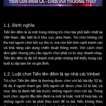
1.1. Định nghĩa
Tiến lên đếm lá là một trong những trò chơi bài phổ biến nhất tại 
Việt Nam, đặc biệt là ở khu vực phía Nam. Trò chơi không chỉ 
thu hút người chơi bởi sự thú vị, mà còn bởi tính cạnh tranh cao 
và khả năng vận dụng chiến thuật thông minh. Với cách chơi 
đơn giản nhưng yêu cầu người chơi phải có tư duy nhanh nhạy, 
Tiến lên đếm lá đã trở thành một phần không thể thiếu trong các 
buổi tụ tập bạn bè và gia đình.
1.2. Luật chơi Tiến lên đếm lá tại nhà cái Vinbet
Trò chơi Tiến lên đếm lá thường được chơi với bộ bài tây 52 lá, 
tối đa 4 người tham gia. Mỗi người sẽ được chia 13 lá bài, và 
mục tiêu là đánh hết bài trước những người chơi còn lại. Trong 
lượt chơi, người đầu tiên đánh ra một lá hoặc một tổ hợp bài, và 
những người còn lại phải theo lượt để ra bài. Nếu không theo 