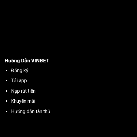
Hướng Dẫn VINBET
Đăng ký
Tải app
Nạp rút tiền
Khuyến mãi
Hướng dẫn tân thủ