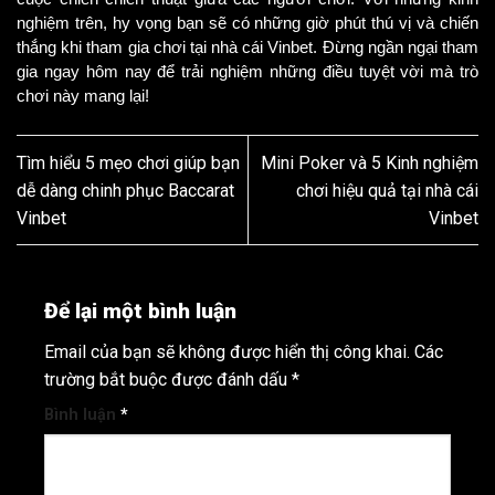
nghiệm trên, hy vọng bạn sẽ có những giờ phút thú vị và chiến 
thắng khi tham gia chơi tại nhà cái Vinbet. Đừng ngần ngại tham 
gia ngay hôm nay để trải nghiệm những điều tuyệt vời mà trò 
chơi này mang lại!
Tìm hiểu 5 mẹo chơi giúp bạn
Mini Poker và 5 Kinh nghiệm
dễ dàng chinh phục Baccarat
chơi hiệu quả tại nhà cái
Vinbet
Vinbet
Để lại một bình luận
Email của bạn sẽ không được hiển thị công khai.
Các
trường bắt buộc được đánh dấu
*
Bình luận
*