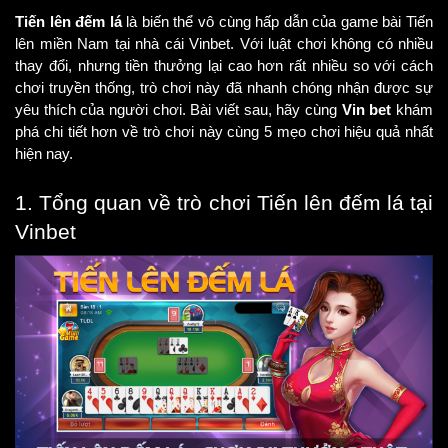
Tiến lên đếm lá
 là biến thể vô cùng hấp dẫn của game bài Tiến 
lên miền Nam tại nhà cái Vinbet. Với luật chơi không có nhiều 
thay đổi, nhưng tiền thưởng lại cao hơn rất nhiều so với cách 
chơi truyền thống, trò chơi này đã nhanh chóng nhận được sự 
yêu thích của người chơi. Bài viết sau, hãy cùng 
Vin bet
 khám 
phá chi tiết hơn về trò chơi này cùng 5 mẹo chơi hiệu quả nhất 
hiện nay.
1. Tổng quan về trò chơi Tiến lên đếm lá tại 
Vinbet