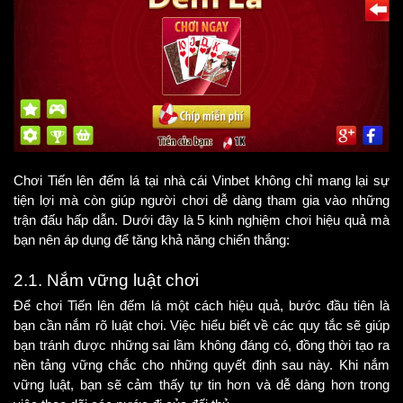
Chơi Tiến lên đếm lá tại nhà cái Vinbet không chỉ mang lại sự 
tiện lợi mà còn giúp người chơi dễ dàng tham gia vào những 
trận đấu hấp dẫn. Dưới đây là 5 kinh nghiệm chơi hiệu quả mà 
bạn nên áp dụng để tăng khả năng chiến thắng:
2.1. Nắm vững luật chơi
Để chơi Tiến lên đếm lá một cách hiệu quả, bước đầu tiên là 
bạn cần nắm rõ luật chơi. Việc hiểu biết về các quy tắc sẽ giúp 
bạn tránh được những sai lầm không đáng có, đồng thời tạo ra 
nền tảng vững chắc cho những quyết định sau này. Khi nắm 
vững luật, bạn sẽ cảm thấy tự tin hơn và dễ dàng hơn trong 