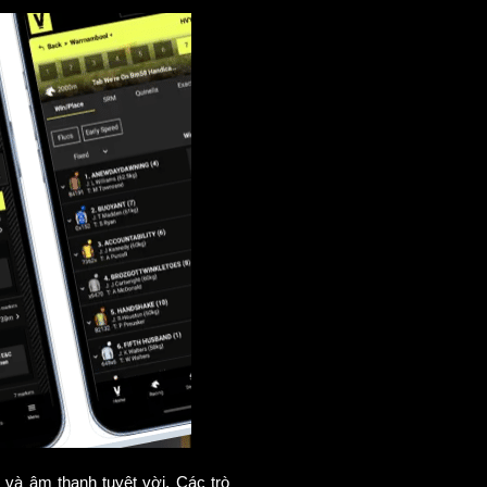
và âm thanh tuyệt vời. Các trò 