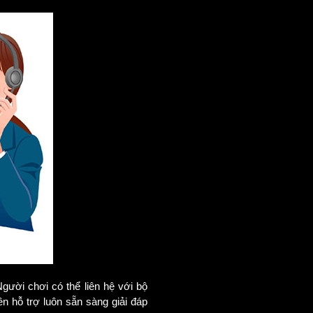
ười chơi có thể liên hệ với bộ 
n hỗ trợ luôn sẵn sàng giải đáp 