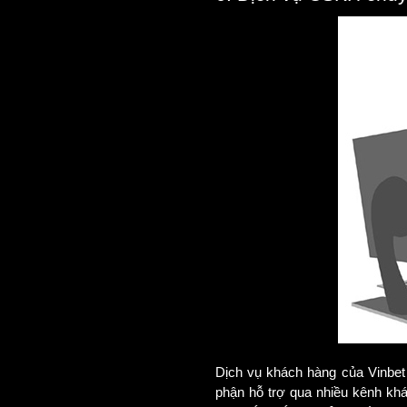
Dịch vụ khách hàng của Vinbet 
phận hỗ trợ qua nhiều kênh khác