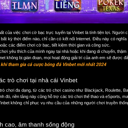
 của việc chơi cờ bạc trực tuyến tại Vinbet là tính tiện lợi. Người c
bất kỳ thời điểm nào, chỉ cần có kết nối Internet. Điều này có nghĩa
oặc các điểm chơi cờ bạc, tiết kiệm thời gian và công sức. 
hơi yêu thích của mình ngay tại nhà hoặc khi đang di chuyển, thậm chí
et không bị gián đoạn, mọi hoạt động giải trí của anh em sẽ được đả
n khi tham gia cá cược bóng đá Vinbet mới nhất 2024
c trò chơi tại nhà cái Vinbet
ò chơi đa dạng, từ các trò chơi casino như Blackjack, Roulette, Bacc
h đó, nền tảng này cũng hỗ trợ các trò chơi thể thao và eSports, m
Vinbet không chỉ phục vụ nhu cầu của những người chơi truyền th
nh cao, âm thanh sống động