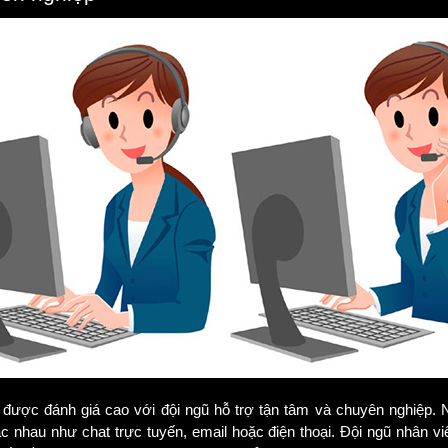
được đánh giá cao với đội ngũ hỗ trợ tận tâm và chuyên nghiệp. Ng
 nhau như chat trực tuyến, email hoặc điện thoại. Đội ngũ nhân viê