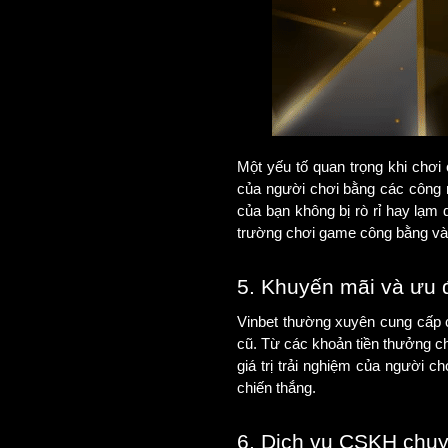
Một yếu tố quan trọng khi chơi 
của người chơi bằng các công n
của bạn không bị rò rỉ hay lạm 
trường chơi game công bằng và 
5. Khuyến mãi và ưu đ
Vinbet thường xuyên cung cấp 
cũ. Từ các khoản tiền thưởng chà
giá trị trải nghiệm của người c
chiến thắng.
6. Dịch vụ CSKH chu