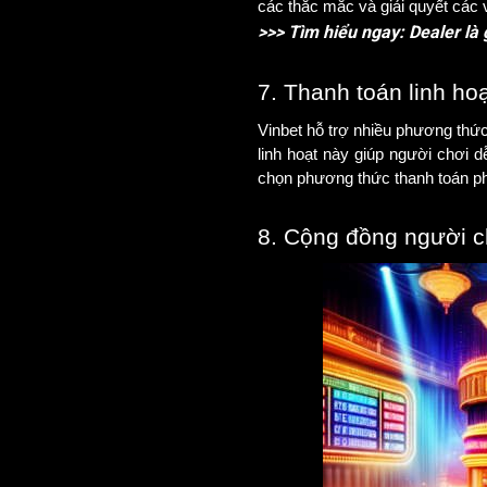
các thắc mắc và giải quyết các
>>> Tìm hiểu ngay:
Dealer là 
7. Thanh toán linh ho
Vinbet hỗ trợ nhiều phương thức
linh hoạt này giúp người chơi d
chọn phương thức thanh toán ph
8. Cộng đồng người c