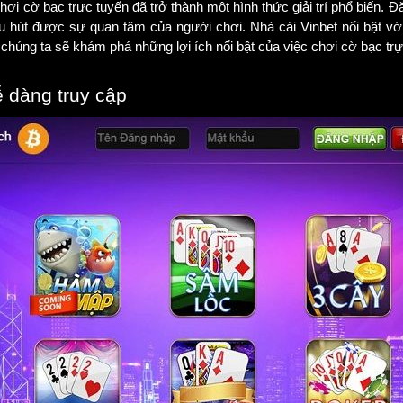
hơi cờ bạc trực tuyến đã trở thành một hình thức giải trí phổ biến. Đặ
u hút được sự quan tâm của người chơi. Nhà cái Vinbet nổi bật với 
 chúng ta sẽ khám phá những lợi ích nổi bật của việc chơi cờ bạc trự
dễ dàng truy cập