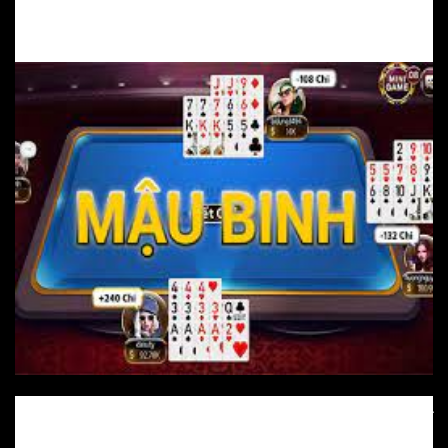
bài trong ván chơi và áp dụng vào chiến thuật để giành 
chiến thắng.
Game Baccarat Kim Tài tại Vinbet:
>>>Tham khảo thêm: 
Khám Phá Sự Khác Biệt Nổi Bật