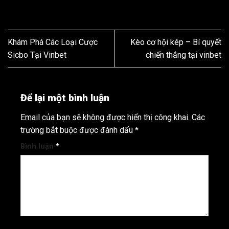
Khám Phá Các Loại Cược
Kèo cơ hội kép – Bí quyết
Sicbo Tại Vinbet
chiến thắng tại vinbet
Để lại một bình luận
Email của bạn sẽ không được hiển thị công khai.
Các
trường bắt buộc được đánh dấu
*
Bình luận
*