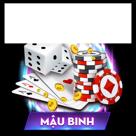
Bài 
Mậu Binh
là trò chơi đánh bài nổi tiếng thu hút đông 
đảo người chơi trên nền tảng 
vinbet
. Với lối chơi độc đáo, 
Mậu Binh mang lại trải nghiệm giải trí đỉnh cao. Hãy cùng 
khám phá chi tiết về tựa game này trong bài viết dưới đây, 
giúp bạn hiểu rõ hơn về luật chơi và những điều cần biết 
để chiến thắng.