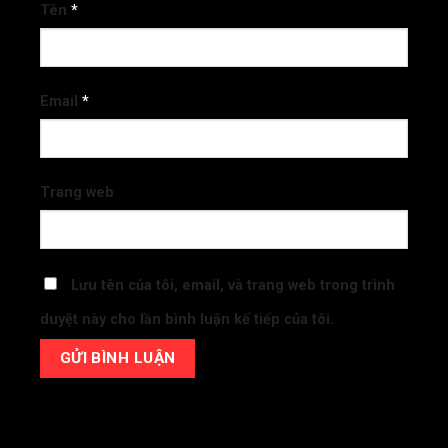
Tên
*
Email
*
Trang web
Lưu tên của tôi, email, và trang web trong trình
duyệt này cho lần bình luận kế tiếp của tôi.