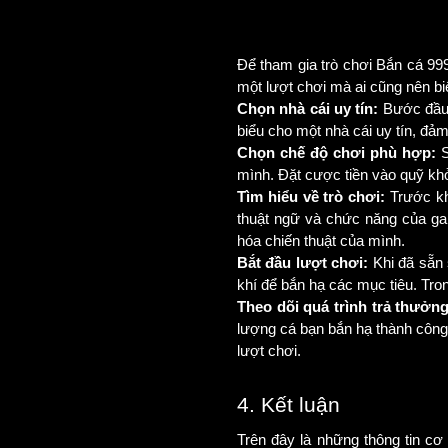
Để tham gia trò chơi Bắn cá 999
một lượt chơi mà ai cũng nên biế
Chọn nhà cái uy tín:
 Bước đầu 
biểu cho một nhà cái uy tín, đả
Chọn chế độ chơi phù hợp:
 
mình. Đặt cược tiền vào quỹ khở
Tìm hiểu về trò chơi:
 Trước kh
thuật ngữ và chức năng của gam
hóa chiến thuật của mình.
Bắt đầu lượt chơi:
 Khi đã sẵn 
khí để bắn hạ các mục tiêu. Tro
Theo dõi quá trình trả thưởng
lượng cá bạn bắn hạ thành công 
lượt chơi.
4. Kết luận
Trên đây là những thông tin cơ 