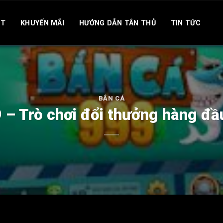
ÚT
KHUYẾN MÃI
HƯỚNG DẪN TÂN THỦ
TIN TỨC
BẮN CÁ
 – Trò chơi đổi thưởng hàng đầu