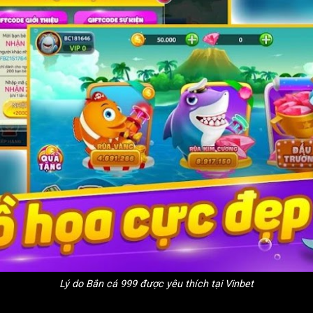
Lý do Bắn cá 999 được yêu thích tại Vinbet