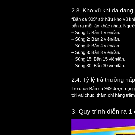
2.3. Kho vũ khí đa dạng
“Bắn cá 999” sở hữu kho vũ khí 
bắn ra mỗi lần khác nhau. Người
– Súng 1: Bắn 1 viên/lần.
– Súng 2: Bắn 2 viên/lần.
– Súng 4: Bắn 4 viên/lần.
– Súng 8: Bắn 8 viên/lần.
– Súng 15: Bắn 15 viên/lần.
– Súng 30: Bắn 30 viên/lần.
2.4. Tỷ lệ trả thưởng hấ
Trò chơi Bắn cá 999 được cộng 
tới vài chục, thậm chí hàng trăm
3. Quy trình diễn ra 