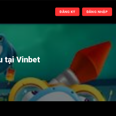
ĐĂNG KÝ
ĐĂNG NHẬP
 tại Vinbet