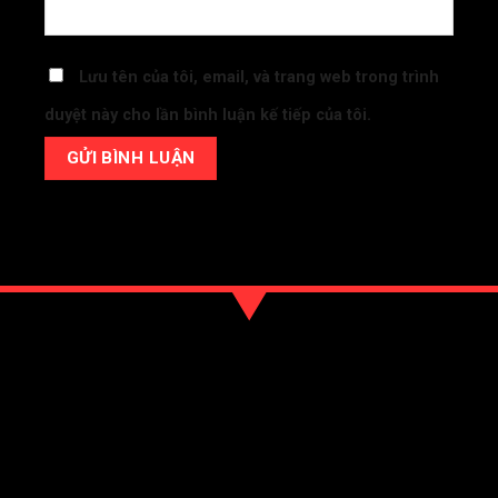
Lưu tên của tôi, email, và trang web trong trình
duyệt này cho lần bình luận kế tiếp của tôi.