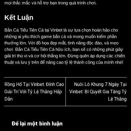
mọi thắc mắc và hỗ trợ bạn trong quá trình chơi.
Kết Luận
Bắn Cá Tiểu Tiên Cá tại Vinbet là sự lựa chọn hoàn hảo cho 
những ai yêu thích game bắn cá và mong muốn kiếm phần 
thưởng lớn. Với đồ họa đẹp mắt, tính năng độc đáo, và mẹo 
chơi  Bắn Cá Tiểu Tiên Cá hữu ích, bạn sẽ có những phút giây 
giải trí thú vị và cơ hội thắng lớn. Đừng quên áp dụng các chiến 
thuật và lưu ý trên để nâng cao tỷ lệ thành công của mình nhé!
Rồng Hổ Tại Vinbet: Đỉnh Cao
Nuôi Lô Khung 7 Ngày Tại
Giải Trí Với Tỷ Lệ Thắng Hấp
Vinbet: Bí Quyết Gia Tăng Tỷ
Dẫn
Lệ Thắng
Để lại một bình luận