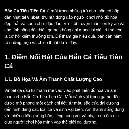
Bắn Cá Tiểu Tiên Cá
 là một trong những trò chơi bắn cá hấp 
dẫn nhất tại 
vinbet
, thu hút đông đảo người chơi nhờ đồ họa 
đẹp mắt và cách chơi độc đáo. Với cốt truyện thần tiên kỳ ảo và 
các tính năng đặc biệt, game không chỉ mang lại giải trí mà còn 
là cơ hội kiếm thưởng lớn. Để tham gia hiệu quả, bạn cần nắm 
rõ những mẹo và chiến thuật dưới đây.
1. Điểm Nổi Bật Của Bắn Cá Tiểu Tiên 
Cá
1.1. Đồ Họa Và Âm Thanh Chất Lượng Cao
Vinbet đã đầu tư mạnh mẽ vào việc phát triển đồ họa và âm 
thanh cho Bắn Cá Tiểu Tiên Cá. Mỗi cảnh vật trong game đều 
được mô phỏng một cách chi tiết, từ màu sắc của đại dương 
đến hình dạng các loài cá và sinh vật biển. Âm thanh sống động 
với những tiếng súng bắn, tiếng sóng vỗ, và nhạc nền êm dịu 
giúp người chơi hòa mình vào thế giới đại dương.