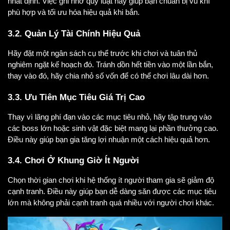
nhất định. Việc ghi nhớ quy luật này giúp bạn chuẩn bị vũ khí 
phù hợp và tối ưu hóa hiệu quả khi bắn.
3.2. Quản Lý Tài Chính Hiệu Quả
Hãy đặt một ngân sách cụ thể trước khi chơi và tuân thủ 
nghiêm ngặt kế hoạch đó. Tránh dồn hết tiền vào một lần bắn, 
thay vào đó, hãy chia nhỏ số vốn để có thể chơi lâu dài hơn.
3.3. Ưu Tiên Mục Tiêu Giá Trị Cao
Thay vì lãng phí đạn vào các mục tiêu nhỏ, hãy tập trung vào 
các boss lớn hoặc sinh vật đặc biệt mang lại phần thưởng cao. 
Điều này giúp bạn gia tăng lợi nhuận một cách hiệu quả hơn.
3.4. Chơi Ở Khung Giờ Ít Người
Chọn thời gian chơi khi hệ thống ít người tham gia sẽ giảm độ 
cạnh tranh. Điều này giúp bạn dễ dàng săn được các mục tiêu 
lớn mà không phải cạnh tranh quá nhiều với người chơi khác.