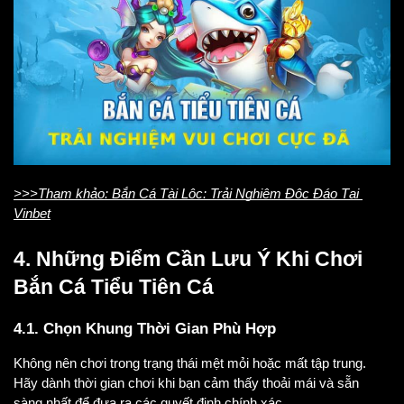
>>>Tham khảo: Bắn Cá Tài Lộc: Trải Nghiệm Độc Đáo Tại 
Vinbet
4. Những Điểm Cần Lưu Ý Khi Chơi 
Bắn Cá Tiểu Tiên Cá 
4.1. Chọn Khung Thời Gian Phù Hợp
Không nên chơi trong trạng thái mệt mỏi hoặc mất tập trung. 
Hãy dành thời gian chơi khi bạn cảm thấy thoải mái và sẵn 
sàng nhất để đưa ra các quyết định chính xác.