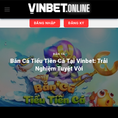
Skip
to
content
ĐĂNG NHẬP
ĐĂNG KÝ
BẮN CÁ
Bắn Cá Tiểu Tiên Cá Tại Vinbet: Trải
Nghiệm Tuyệt Vời