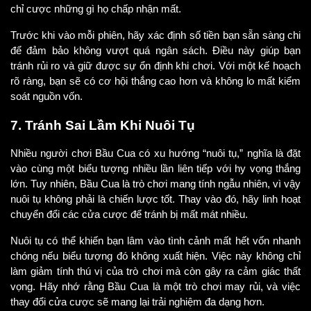
chỉ cược những gì họ chấp nhận mất.
Trước khi vào mỗi phiên, hãy xác định số tiền bạn sẵn sàng chi 
để đảm bảo không vượt quá ngân sách. Điều này giúp bạn 
tránh rủi ro và giữ được sự ổn định khi chơi. Với một kế hoạch 
rõ ràng, bạn sẽ có cơ hội thắng cao hơn và không lo mất kiểm 
soát nguồn vốn.
7. Tránh Sai Lầm Khi Nuôi Tụ
Nhiều người chơi Bầu Cua có xu hướng “nuôi tụ,” nghĩa là đặt 
vào cùng một biểu tượng nhiều lần liên tiếp với hy vọng thắng 
lớn. Tuy nhiên, Bầu Cua là trò chơi mang tính ngẫu nhiên, vì vậy 
nuôi tụ không phải là chiến lược tốt. Thay vào đó, hãy linh hoạt 
chuyển đổi các cửa cược để tránh bị mất mát nhiều.
Nuôi tụ có thể khiến bạn lâm vào tình cảnh mất hết vốn nhanh 
chóng nếu biểu tượng đó không xuất hiện. Việc này không chỉ 
làm giảm tính thú vị của trò chơi mà còn gây ra cảm giác thất 
vọng. Hãy nhớ rằng Bầu Cua là một trò chơi may rủi, và việc 
thay đổi cửa cược sẽ mang lại trải nghiệm đa dạng hơn.