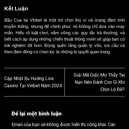
Kết Luận
Bầu Cua tại Vinbet là một trò chơi thú vị và mang đậm tính 
truyền thống, nhưng để chinh phục nó không chỉ dựa vào may 
mắn. Hiểu rõ luật chơi, nắm vững các quy tắc trả thưởng, và 
biết cách áp dụng những chiến thuật thông minh sẽ giúp bạn có 
trải nghiệm tốt hơn. Đừng quên rằng quản lý vốn, soi cầu và 
theo đám đông có chọn lọc là những bí quyết quan trọng.
Giải Mã Giấc Mơ Thấy Tai
Cập Nhật Xu Hướng Live
Nạn Nên Đánh Con Gì Khi
Casino Tại Vinbet Năm 2024
Chơi Lô Đề?
Để lại một bình luận
Email của bạn sẽ không được hiển thị công khai.
Các