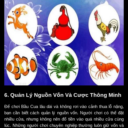
6. Quản Lý Nguồn Vốn Và Cược Thông Minh
Để chơi Bầu Cua lâu dài và không rơi vào cảnh thua lỗ nặng, 
bạn cần biết cách quản lý nguồn vốn. Người chơi có thể đặt 
nhiều cửa, nhưng không nên đổ tiền vào quá nhiều cửa cùng 
lúc. Những người chơi chuyên nghiệp thường luôn giữ vốn và 