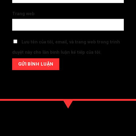
Trang web
Lưu tên của tôi, email, và trang web trong trình
duyệt này cho lần bình luận kế tiếp của tôi.