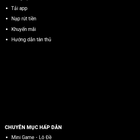
Tải app
Nạp rút tiền
Khuyến mãi
Hướng dẫn tân thủ
CHUYÊN MỤC HẤP DẪN
Mini Game - Lô Đề