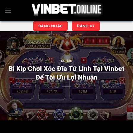
Skip
to
content
ĐĂNG NHẬP
ĐĂNG KÝ
TÀI XỈU
Bí Kíp Chơi Xóc Đĩa Tứ Linh Tại Vinbet
Để Tối Ưu Lợi Nhuận