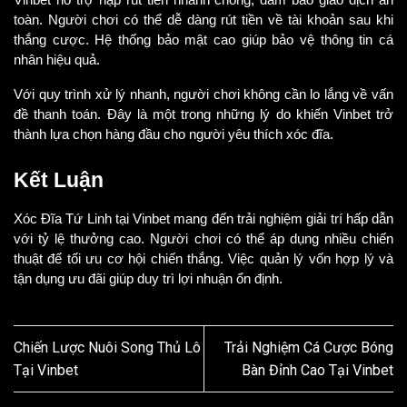
toàn. Người chơi có thể dễ dàng rút tiền về tài khoản sau khi 
thắng cược. Hệ thống bảo mật cao giúp bảo vệ thông tin cá 
nhân hiệu quả.
Với quy trình xử lý nhanh, người chơi không cần lo lắng về vấn 
đề thanh toán. Đây là một trong những lý do khiến Vinbet trở 
thành lựa chọn hàng đầu cho người yêu thích xóc đĩa.
Kết Luận
Xóc Đĩa Tứ Linh tại Vinbet mang đến trải nghiệm giải trí hấp dẫn 
với tỷ lệ thưởng cao. Người chơi có thể áp dụng nhiều chiến 
thuật để tối ưu cơ hội chiến thắng. Việc quản lý vốn hợp lý và 
tận dụng ưu đãi giúp duy trì lợi nhuận ổn định.
Chiến Lược Nuôi Song Thủ Lô
Trải Nghiệm Cá Cược Bóng
Tại Vinbet
Bàn Đỉnh Cao Tại Vinbet