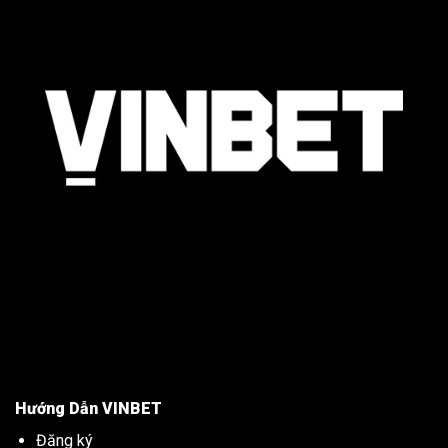
Hướng Dẫn VINBET
Đăng ký