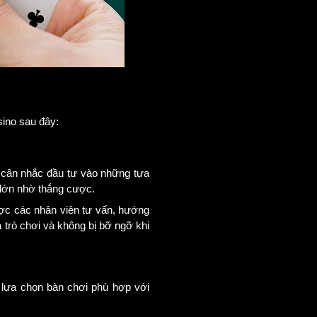
sino sau đây:
 cân nhắc đầu tư vào những tựa 
lớn nhờ thắng cược.
ợc các nhân viên tư vấn, hướng 
trò chơi và không bị bỡ ngỡ khi 
lựa chọn bàn chơi phù hợp với 