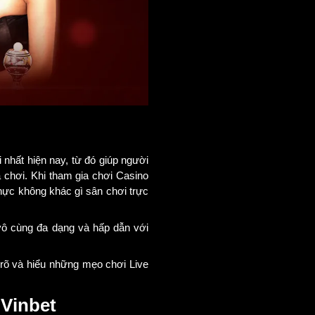
nhất hiện nay, từ đó giúp người 
 chơi. Khi tham gia chơi Casino 
hực không khác gì sân chơi trực 
ô cùng đa dạng và hấp dẫn với 
rõ và hiểu những mẹo chơi Live 
Vinbet 