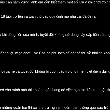
o cần nắm vững, anh em cần biết thêm một số lưu ý khi chơi trò chơ
18 tuổi trở lên và tuân thủ các quy định mà nhà cái đã đề ra.
khi dùng tiền của mình, tuyệt đối không sử dụng, lấy cắp tiền của n
ến thuật, mẹo chơi Live Casino phù hợp để có thể thu về những khoả
hơi game và tuyệt đối không bị cuốn vào trò chơi, nên biết điểm dừng 
có cho mình một tài khoản ngân hàng để việc nạp rút diễn ra thuận ti
ững quân bài thì có thể trải nghiệm kiếm tiền thông qua các trò chơ