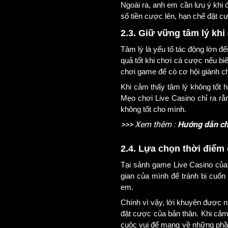
Ngoài ra, anh em cần lưu ý khi đ
số tiền cược lên, hạn chế đặt c
2.3. Giữ vững tâm lý khi
Tâm lý là yếu tố tác động lớn đ
quả tốt khi chơi cá cược nếu biế
chơi game để có cơ hội giành c
Khi cảm thấy tâm lý không tốt h
Mẹo chơi Live Casino chỉ ra rằn
không tốt cho mình.
>>> Xem thêm :
Hướng dẫn chơ
2.4. Lựa chọn thời điểm
Tại sảnh game Live Casino của 
gian của mình để tránh bị cuốn
em.
Chính vì vậy, lời khuyên được nh
đặt cược của bản thân. Khi cảm
cuộc vui để mang về những phần