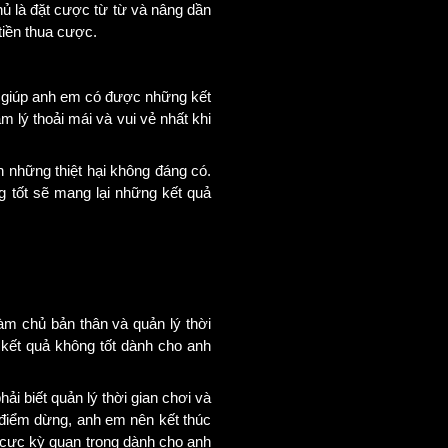
hủ là đặt cược từ từ và nâng dần 
tiền thua cược. 
g giúp anh em có được những kết 
 lý thoải mái và vui vẻ nhất khi 
 những thiệt hại không đáng có. 
g tốt sẽ mang lại những kết quả 
m chủ bản thân và quản lý thời 
kết quả không tốt dành cho anh 
i biết quản lý thời gian chơi và 
điểm dừng, anh em nên kết thúc 
cực kỳ quan trọng dành cho anh 