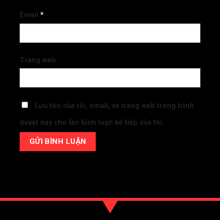
Email
*
Trang web
Lưu tên của tôi, email, và trang web trong trình
duyệt này cho lần bình luận kế tiếp của tôi.