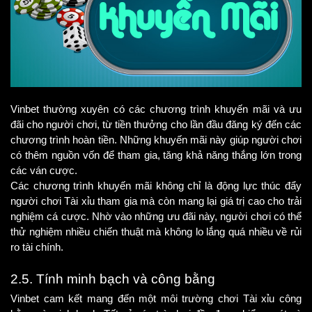
Vinbet thường xuyên có các chương trình khuyến mãi và ưu 
đãi cho người chơi, từ tiền thưởng cho lần đầu đăng ký đến các 
chương trình hoàn tiền. Những khuyến mãi này giúp người chơi 
có thêm nguồn vốn để tham gia, tăng khả năng thắng lớn trong 
các ván cược.
Các chương trình khuyến mãi không chỉ là động lực thúc đẩy 
người chơi Tài xỉu tham gia mà còn mang lại giá trị cao cho trải 
nghiệm cá cược. Nhờ vào những ưu đãi này, người chơi có thể 
thử nghiệm nhiều chiến thuật mà không lo lắng quá nhiều về rủi 
ro tài chính.
2.5. Tính minh bạch và công bằng
Vinbet cam kết mang đến một môi trường chơi Tài xỉu công 