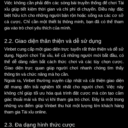
Việc không cần phải đến các sòng bài truyền thống để chơi Tài 
xỉu giúp tiết kiệm thời gian và chi phí di chuyển. Điều này đặc 
biệt hữu ích cho những người bận rộn hoặc sống xa các cơ sở 
cá cược. Chỉ cần một thiết bị thông minh, bạn đã có thể tham 
gia vào trò chơi yêu thích của mình.
2.2. Giao diện thân thiện và dễ sử dụng
Vinbet cung cấp một giao diện trực tuyến rất thân thiện và dễ sử 
dụng. Người chơi Tài xỉu, kể cả những người mới bắt đầu, có 
thể dễ dàng nắm bắt cách thức chơi và các tùy chọn cược. 
Giao diện trực quan giúp người chơi nhanh chóng tìm thấy 
thông tin và chức năng mà họ cần.
Ngoài ra, Vinbet thường xuyên cập nhật và cải thiện giao diện 
để mang đến trải nghiệm tốt nhất cho người chơi. Việc này 
không chỉ giúp tối ưu hóa quá trình đặt cược mà còn tạo cảm 
giác thoải mái và thú vị khi tham gia trò chơi. Đây là một trong 
những ưu điểm giúp Vinbet thu hút một lượng lớn khách hàng 
tham gia Tài xỉu online.
2.3. Đa dạng hình thức cược