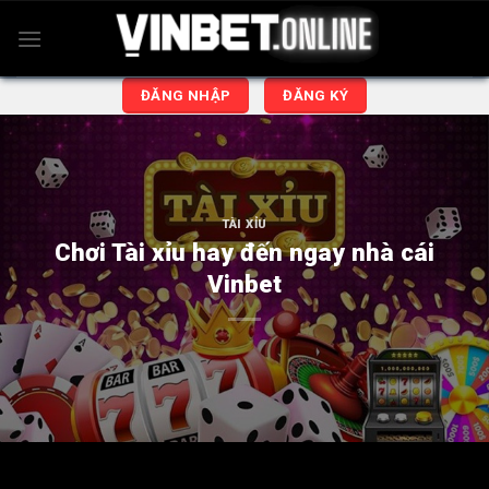
Skip
to
content
ĐĂNG NHẬP
ĐĂNG KÝ
TÀI XỈU
Chơi Tài xỉu hay đến ngay nhà cái
Vinbet