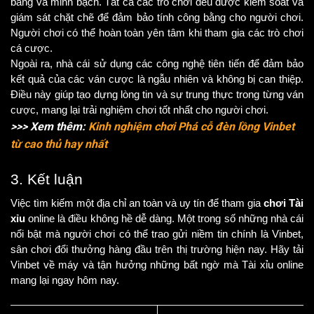
bằng và minh bạch. Tất cả các trò chơi đều được kiểm soát và 
giám sát chặt chẽ để đảm bảo tính công bằng cho người chơi. 
Người chơi có thể hoàn toàn yên tâm khi tham gia các trò chơi 
cá cược.
Ngoài ra, nhà cái sử dụng các công nghệ tiên tiến để đảm bảo 
kết quả của các ván cược là ngẫu nhiên và không bị can thiệp. 
Điều này giúp tạo dựng lòng tin và sự trung thực trong từng ván 
cược, mang lại trải nghiệm chơi tốt nhất cho người chơi.
>>> Xem thêm:
Kinh nghiệm chơi Phá cỗ đèn lồng Vinbet
từ cao thủ hay nhất
3. Kết luận
Việc tìm kiếm một địa chỉ an toàn và uy tín để tham gia 
chơi Tài 
xỉu
 online là điều không hề dễ dàng. Một trong số những nhà cái 
nổi bật mà người chơi có thể trao gửi niềm tin chính là Vinbet, 
sân chơi đổi thưởng hàng đầu trên thị trường hiện nay. Hãy tải 
Vinbet về máy và tận hưởng những bất ngờ mà Tài xỉu online 
mang lại ngay hôm nay.