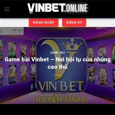
Skip
to
content
ĐĂNG NHẬP
ĐĂNG KÝ
GAME BÀI
Game bài Vinbet – Nơi hội tụ của những
cao thủ