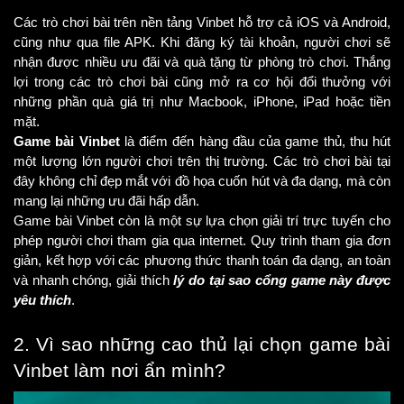
Các trò chơi bài trên nền tảng Vinbet hỗ trợ cả iOS và Android, 
cũng như qua file APK. Khi đăng ký tài khoản, người chơi sẽ 
nhận được nhiều ưu đãi và quà tặng từ phòng trò chơi. Thắng 
lợi trong các trò chơi bài cũng mở ra cơ hội đổi thưởng với 
những phần quà giá trị như Macbook, iPhone, iPad hoặc tiền 
mặt.
Game bài Vinbet
 là điểm đến hàng đầu của game thủ, thu hút 
một lượng lớn người chơi trên thị trường. Các trò chơi bài tại 
đây không chỉ đẹp mắt với đồ họa cuốn hút và đa dạng, mà còn 
mang lại những ưu đãi hấp dẫn.
Game bài Vinbet còn là một sự lựa chọn giải trí trực tuyến cho 
phép người chơi tham gia qua internet. Quy trình tham gia đơn 
giản, kết hợp với các phương thức thanh toán đa dạng, an toàn 
và nhanh chóng, giải thích 
lý do tại sao cổng game này được 
yêu thích
.
2. Vì sao những cao thủ lại chọn game bài 
Vinbet làm nơi ẩn mình?