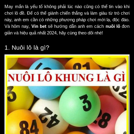
May mắn là yếu tố không phải lúc nào cũng có thể tin vào khi 
chơi lô đề. Để có thể giành chiến thắng và làm giàu từ trò chơi 
này, anh em cần có những phương pháp chơi mới lạ, độc đáo. 
Và hôm nay, 
Vin bet
 sẽ hướng dẫn anh em cách 
nuôi lô
 đơn 
giản và hiệu quả nhất 2024, hãy cùng theo dõi nhé!
1. Nuôi lô là gì?