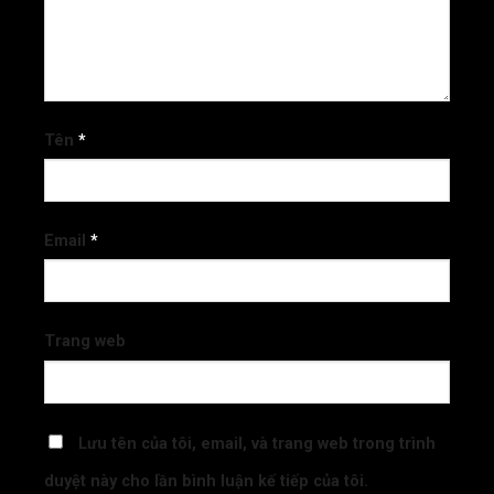
Tên
*
Email
*
Trang web
Lưu tên của tôi, email, và trang web trong trình
duyệt này cho lần bình luận kế tiếp của tôi.