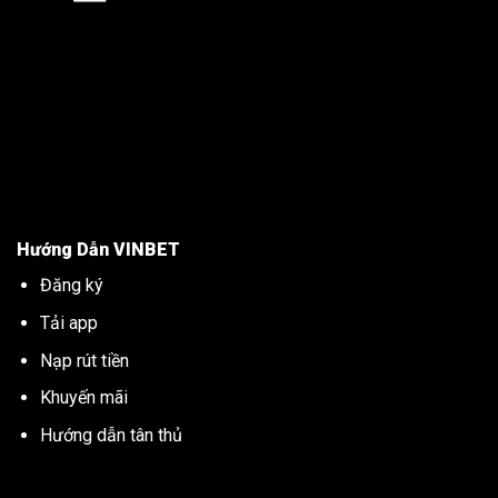
Hướng Dẫn VINBET
Đăng ký
Tải app
Nạp rút tiền
Khuyến mãi
Hướng dẫn tân thủ