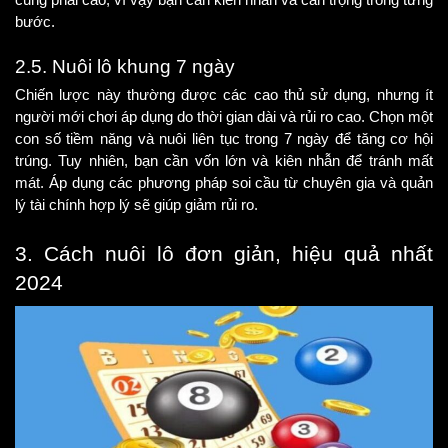
bước.
2.5. Nuôi lô khung 7 ngày 
Chiến lược này thường được các cao thủ sử dụng, nhưng ít 
người mới chơi áp dụng do thời gian dài và rủi ro cao. Chọn một 
con số tiềm năng và nuôi liên tục trong 7 ngày để tăng cơ hội 
trúng. Tuy nhiên, bạn cần vốn lớn và kiên nhẫn để tránh mất 
mát. Áp dụng các phương pháp soi cầu từ chuyên gia và quản 
lý tài chính hợp lý sẽ giúp giảm rủi ro.
3. Cách nuôi lô đơn giản, hiệu quả nhất 
2024