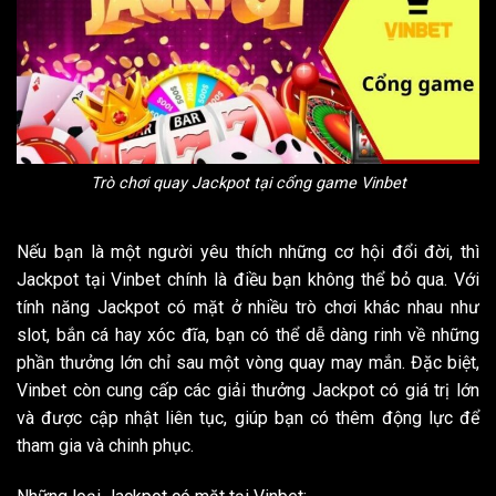
Trò chơi quay Jackpot tại cổng game Vinbet
Nếu bạn là một người yêu thích những cơ hội đổi đời, thì
Jackpot tại Vinbet chính là điều bạn không thể bỏ qua. Với
tính năng Jackpot có mặt ở nhiều trò chơi khác nhau như
slot, bắn cá hay xóc đĩa, bạn có thể dễ dàng rinh về những
phần thưởng lớn chỉ sau một vòng quay may mắn. Đặc biệt,
Vinbet còn cung cấp các giải thưởng Jackpot có giá trị lớn
và được cập nhật liên tục, giúp bạn có thêm động lực để
tham gia và chinh phục.