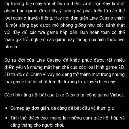
thị trường hiện nay với nhiều ưu điểm vượt trội. Đây là một
phiên bản game được lấy ý tưởng và phát triển từ các thể
loại casino truyền thống. Hay nói đơn giản Live Casino chính
là một sòng bạc được mô phỏng giống như các sảnh thật
với đầy đủ các tựa game hấp dẫn. Bạn hoàn toàn có thể
tham gia trải nghiệm các game này thông qua hình thức live
stream.
Sự ra đời của Live Casino đã khắc phục được rất nhiều
điểm yếu và những mặt hạn chế của các loại hình game 2D,
3D trước đó. Chính vì vậy nó đang trở thành một trong những
loại game hot hit nhất trên thị trường trực tuyến hiện nay
Các tính năng nổi bật của Live Casino tại cổng game Vinbet:
Gameplay đơn giản: dễ dàng để bắt đầu và tham gia.
Tính thử thách cao: mang lại những cảm giác hồi hộp và
căng thẳng cho người chơi.