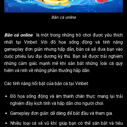
Bắn cá online
Bắn cá online
là một trong những trò chơi được yêu thích
nhất tại Vinbet. Với đồ họa sống động và tính năng
gameplay đơn giản nhưng hấp dẫn, bắn cá sẽ đưa bạn vào
cuộc phiêu lưu đại dương kỳ thú. Bạn sẽ được trải nghiệm
những cảm giác mạnh mẽ khi săn bắt những loài cá quý
hiếm và rinh về những phần thưởng hấp dẫn.
Các tính năng nổi bật của bắn cá tại Vinbet:
Đồ họa sống động và âm thanh chân thực: mang lại trải
nghiệm đầy kịch tính và hấp dẫn cho người chơi.
Gameplay đơn giản: dễ dàng để bắt đầu và tham gia.
Nhiều loại cá và vũ khí: giúp bạn có thể săn bắt và tiêu