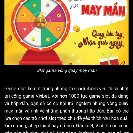
Slot game vòng quay may mắn
Game slot là một trong những trò chơi được yêu thích nhất
tại cổng game Vinbet. Với hơn 1000 tựa game slot đa dạng
và hấp dẫn, bạn sẽ có cơ hội trải nghiệm những vòng quay
may mắn và rinh về những phần thưởng hấp dẫn. Bạn có thể
lựa chọn các trò chơi slot theo chủ đề yêu thích như hoa quả,
kim cương, phép thuật hay cổ tích. Đặc biệt, Vinbet còn cung