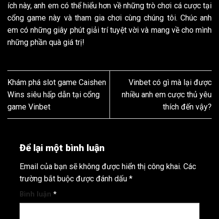
ích này, anh em có thể hiểu hơn về những trò chơi cá cược tại
cổng game này và tham gia chơi cùng chúng tôi. Chúc anh
em có những giây phút giải trí tuyệt vời và mang về cho mình
những phần quà giá trị!
Khám phá slot game Caishen
Vinbet có gì mà lại được
Wins siêu hấp dẫn tại cổng
nhiều anh em cược thủ yêu
game Vinbet
thích đến vậy?
Để lại một bình luận
Email của bạn sẽ không được hiển thị công khai.
Các
trường bắt buộc được đánh dấu
*
Bình luận
*