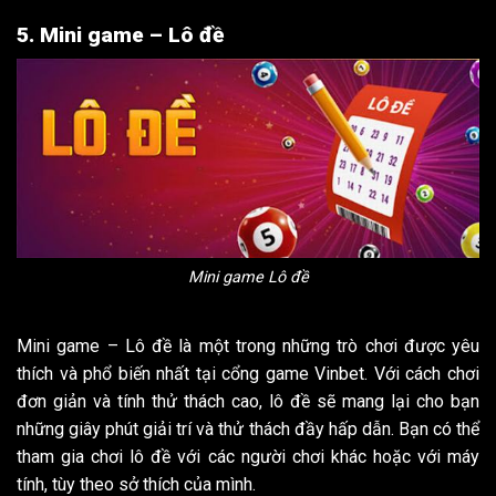
5. Mini game – Lô đề
Mini game Lô đề
Mini game – Lô đề là một trong những trò chơi được yêu
thích và phổ biến nhất tại cổng game Vinbet. Với cách chơi
đơn giản và tính thử thách cao, lô đề sẽ mang lại cho bạn
những giây phút giải trí và thử thách đầy hấp dẫn. Bạn có thể
tham gia chơi lô đề với các người chơi khác hoặc với máy
tính, tùy theo sở thích của mình.