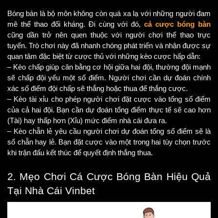
Bóng bàn là bộ môn không còn quá xa lạ với những người đam 
mê thể thao đối kháng. Đi cùng với đó, 
cá cược bóng bàn
cũng dần trở nên quen thuộc với người chơi thể thao trực 
tuyến. Trò chơi này đã nhanh chóng phát triển và nhận được sự 
quan tâm đặc biệt từ cược thủ với những kèo cược hấp dẫn:
– Kèo chấp giúp cân bằng cơ hội giữa hai đội, thường đội mạnh 
sẽ chấp đội yếu một số điểm. Người chơi cần dự đoán chính 
xác số điểm đội chấp sẽ thắng hoặc thua để thắng cược.
– Kèo tài xỉu cho phép người chơi đặt cược vào tổng số điểm 
của cả hai đội. Bạn cần dự đoán tổng điểm thực tế sẽ cao hơn 
(Tài) hay thấp hơn (Xỉu) mức điểm nhà cái đưa ra.
– Kèo chẵn lẻ yêu cầu người chơi dự đoán tổng số điểm sẽ là 
số chẵn hay lẻ. Bạn đặt cược vào một trong hai tùy chọn trước 
khi trận đấu kết thúc để quyết định thắng thua.
2. Mẹo Chơi Cá Cược Bóng Bàn Hiệu Quả 
Tại Nhà Cái Vinbet