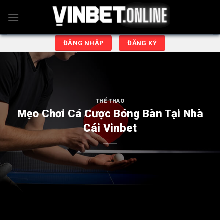
Skip
to
content
ĐĂNG NHẬP
ĐĂNG KÝ
THỂ THAO
Mẹo Chơi Cá Cược Bóng Bàn Tại Nhà
Cái Vinbet