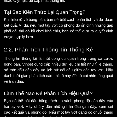
hoặc Olympic để cập nhật thông tin.
Tại Sao Kiến Thức Lại Quan Trọng?
Khi hiểu rõ về bóng bàn, bạn sẽ biết cách phân tích và dự đoán 
kết quả. Ví dụ, nếu một tay vợt có phong độ ổn định nhưng gặp 
phải đối thủ có lối chơi khó chịu, bạn có thể đưa ra quyết định 
cược hợp lý hơn.
2.2. Phân Tích Thông Tin Thống Kê
Thông tin thống kê là một công cụ quan trọng trong cá cược 
bóng bàn. Vinbet cung cấp nhiều dữ liệu chi tiết như tỉ lệ thắng, 
số trận đấu gần đây và lịch sử đối đầu giữa các tay vợt. Hãy 
dành thời gian phân tích các chỉ số này để có cái nhìn tổng quát 
về trận đấu.
Làm Thế Nào Để Phân Tích Hiệu Quả?
Bạn có thể bắt đầu bằng cách so sánh phong độ gần đây của 
hai tay vợt. Hãy chú ý đến những trận đấu gần đây, xem xét 
các kết quả và phong độ. Nếu một tay vợt đang có chuỗi thắng 