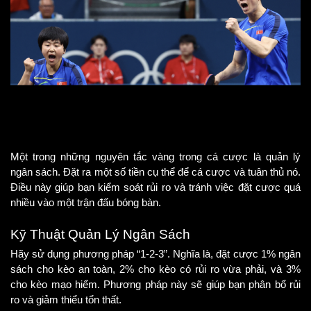
Một trong những nguyên tắc vàng trong cá cược là quản lý 
ngân sách. Đặt ra một số tiền cụ thể để cá cược và tuân thủ nó. 
Điều này giúp bạn kiểm soát rủi ro và tránh việc đặt cược quá 
nhiều vào một trận đấu bóng bàn.
Kỹ Thuật Quản Lý Ngân Sách
Hãy sử dụng phương pháp “1-2-3”. Nghĩa là, đặt cược 1% ngân 
sách cho kèo an toàn, 2% cho kèo có rủi ro vừa phải, và 3% 
cho kèo mạo hiểm. Phương pháp này sẽ giúp bạn phân bổ rủi 
ro và giảm thiểu tổn thất.