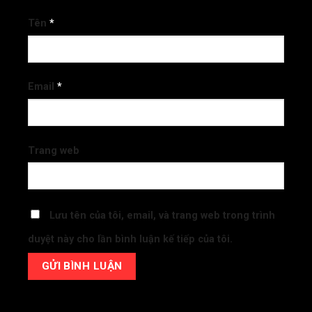
Tên
*
Email
*
Trang web
Lưu tên của tôi, email, và trang web trong trình
duyệt này cho lần bình luận kế tiếp của tôi.