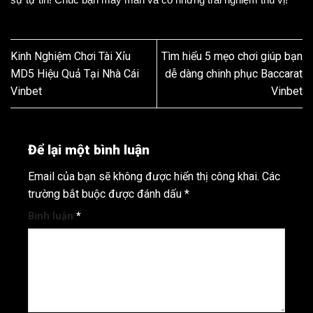
sự tự tin! Chúc bạn may mắn và có những trải nghiệm thú vị!
Kinh Nghiệm Chơi Tài Xỉu
Tìm hiểu 5 mẹo chơi giúp bạn
MD5 Hiệu Quả Tại Nhà Cái
dễ dàng chinh phục Baccarat
Vinbet
Vinbet
Để lại một bình luận
Email của bạn sẽ không được hiển thị công khai.
Các
trường bắt buộc được đánh dấu
*
Bình luận
*