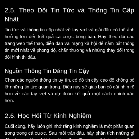
2.5. Theo Dõi Tin Tức và Thông Tin Cập 
Nhật
Tin tức và thông tin cập nhật về tay vợt và giải đấu có thể ảnh 
hưởng lớn đến kết quả cá cược bóng bàn. Hãy theo dõi các 
trang web thể thao, diễn đàn và mạng xã hội để nắm bắt thông 
tin mới nhất về phong độ, chấn thương và những thay đổi trong 
đội hình thi đấu.
Nguồn Thông Tin Đáng Tin Cậy
Chọn các nguồn thông tin uy tín, có độ tin cậy cao để không bỏ 
lỡ những tin tức quan trọng. Điều này sẽ giúp bạn có cái nhìn rõ 
hơn về các tay vợt và dự đoán kết quả một cách chính xác 
hơn.
2.6. Học Hỏi Từ Kinh Nghiệm
Cuối cùng, hãy luôn ghi nhớ rằng kinh nghiệm là một phần quan 
trọng trong cá cược. Sau mỗi trận đấu, hãy phân tích những gì 