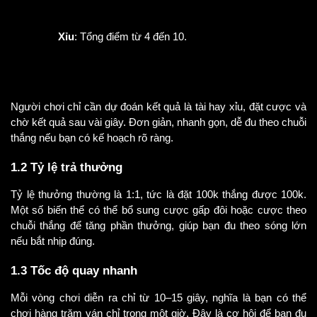
Xỉu
: Tổng điểm từ 4 đến 10.
Người chơi chỉ cần dự đoán kết quả là tài hay xỉu, đặt cược và 
chờ kết quả sau vài giây. Đơn giản, nhanh gọn, dễ đu theo chuỗi 
thắng nếu bạn có kế hoạch rõ ràng.
1.2 Tỷ lệ trả thưởng
Tỷ lệ thưởng thường là 1:1, tức là đặt 100k thắng được 100k. 
Một số biến thể có thể bổ sung cược gấp đôi hoặc cược theo 
chuỗi thắng để tăng phần thưởng, giúp bạn đu theo sóng lớn 
nếu bắt nhịp đúng.
1.3 Tốc độ quay nhanh
Mỗi vòng chơi diễn ra chỉ từ 10–15 giây, nghĩa là bạn có thể 
chơi hàng trăm ván chỉ trong một giờ. Đây là cơ hội để bạn đu 