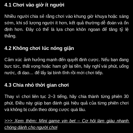
4.1 Chơi vào giờ ít người
Nhiều người chia sẻ rằng chơi vào khung giờ khuya hoặc sáng 
sớm, khi số lượng người ít hơn, kết quả thường dễ đoán và ổn 
định hơn. Đây có thể là lựa chọn khôn ngoan để tăng tỷ lệ 
thắng.
4.2 Không chơi lúc nóng giận
Cảm xúc ảnh hưởng mạnh đến quyết định cược. Nếu bạn đang 
bực tức, thất vọng hoặc ham gỡ lại tiền, hãy nghỉ vài phút, uống 
nước, đi dạo… để lấy lại bình tĩnh rồi mới chơi tiếp.
4.3 Chia nhỏ thời gian chơi
Thay vì chơi liên tục 2–3 tiếng, hãy chia thành từng phiên 30 
phút. Điều này giúp bạn đánh giá hiệu quả của từng phiên chơi 
và không bị cuốn theo dòng cược quá lâu.
>>> Xem thêm: Mini game vin bet – Cơ hội làm giàu nhanh 
chóng dành cho người chơi