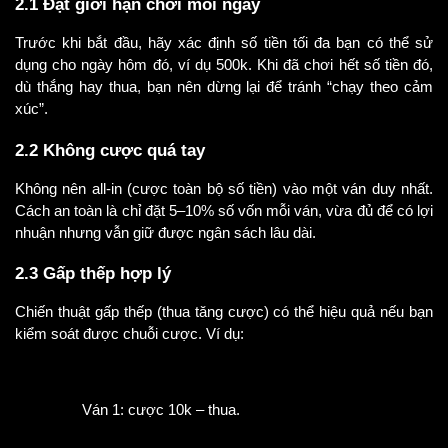
2.1 Đặt giới hạn chơi mỗi ngày
Trước khi bắt đầu, hãy xác định số tiền tối đa bạn có thể sử 
dụng cho ngày hôm đó, ví dụ 500k. Khi đã chơi hết số tiền đó, 
dù thắng hay thua, bạn nên dừng lại để tránh “chạy theo cảm 
xúc”.
2.2 Không cược quá tay
Không nên all-in (cược toàn bộ số tiền) vào một ván duy nhất. 
Cách an toàn là chỉ đặt 5–10% số vốn mỗi ván, vừa đủ để có lợi 
nhuận nhưng vẫn giữ được ngân sách lâu dài.
2.3 Gấp thếp hợp lý
Chiến thuật gấp thếp (thua tăng cược) có thể hiệu quả nếu bạn 
kiểm soát được chuỗi cược. Ví dụ:
Ván 1: cược 10k – thua.