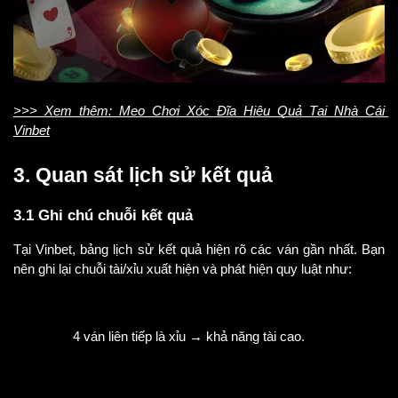
>>> Xem thêm: Mẹo Chơi Xóc Đĩa Hiệu Quả Tại Nhà Cái 
Vinbet
3. Quan sát lịch sử kết quả
3.1 Ghi chú chuỗi kết quả
Tại Vinbet, bảng lịch sử kết quả hiện rõ các ván gần nhất. Bạn 
nên ghi lại chuỗi tài/xỉu xuất hiện và phát hiện quy luật như:
4 ván liên tiếp là xỉu → khả năng tài cao.