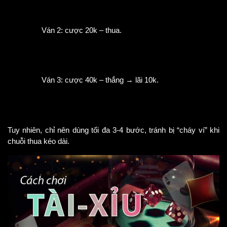
Ván 2: cược 20k – thua.
Ván 3: cược 40k – thắng → lãi 10k.
Tuy nhiên, chỉ nên dùng tối đa 3-4 bước, tránh bị “cháy ví” khi 
chuỗi thua kéo dài.