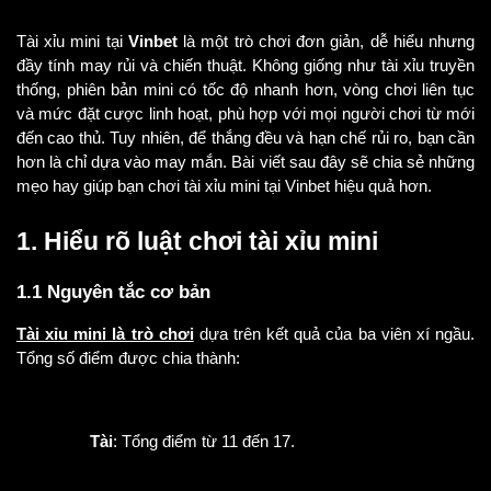
Tài xỉu mini tại 
Vinbet
 là một trò chơi đơn giản, dễ hiểu nhưng 
đầy tính may rủi và chiến thuật. Không giống như tài xỉu truyền 
thống, phiên bản mini có tốc độ nhanh hơn, vòng chơi liên tục 
và mức đặt cược linh hoạt, phù hợp với mọi người chơi từ mới 
đến cao thủ. Tuy nhiên, để thắng đều và hạn chế rủi ro, bạn cần 
hơn là chỉ dựa vào may mắn. Bài viết sau đây sẽ chia sẻ những 
mẹo hay giúp bạn chơi tài xỉu mini tại Vinbet hiệu quả hơn.
1. Hiểu rõ luật chơi tài xỉu mini
1.1 Nguyên tắc cơ bản
Tài xỉu mini là trò chơi
 dựa trên kết quả của ba viên xí ngầu. 
Tổng số điểm được chia thành:
Tài
: Tổng điểm từ 11 đến 17.