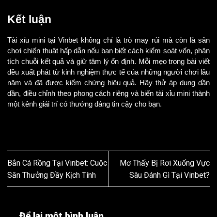
Kết luận
Tài xỉu mini tại Vinbet không chỉ là trò may rủi mà còn là sân 
chơi chiến thuật hấp dẫn nếu bạn biết cách kiểm soát vốn, phân 
tích chuỗi kết quả và giữ tâm lý ổn định. Mỗi mẹo trong bài viết 
đều xuất phát từ kinh nghiệm thực tế của những người chơi lâu 
năm và đã được kiểm chứng hiệu quả. Hãy thử áp dụng dần 
dần, điều chỉnh theo phong cách riêng và biến tài xỉu mini thành 
một kênh giải trí có thưởng đáng tin cậy cho bạn.
Bắn Cá Rồng Tại Vinbet: Cuộc
Mơ Thấy Bị Rơi Xuống Vực
Săn Thưởng Đầy Kịch Tính
Sâu Đánh Gì Tại Vinbet?
Để lại một bình luận