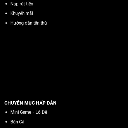
Nạp rút tiền
Khuyến mãi
Hướng dẫn tân thủ
CHUYÊN MỤC HẤP DẪN
Mini Game - Lô Đề
Bắn Cá