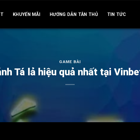
ÚT
KHUYẾN MÃI
HƯỚNG DẪN TÂN THỦ
TIN TỨC
GAME BÀI
h Tá lả hiệu quả nhất tại Vinbe