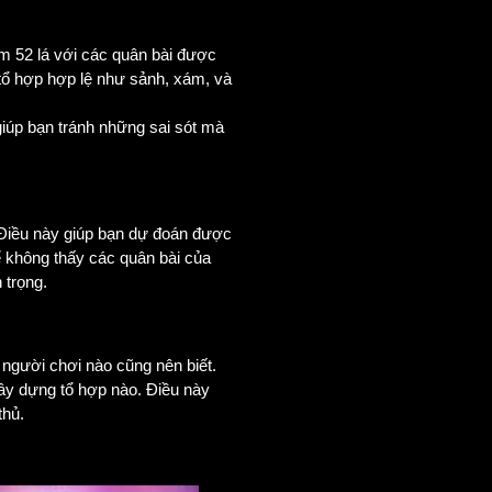
m 52 lá với các quân bài được 
c tổ hợp hợp lệ như sảnh, xám, và 
iúp bạn tránh những sai sót mà 
 Điều này giúp bạn dự đoán được 
hể không thấy các quân bài của 
 trọng.
 người chơi nào cũng nên biết. 
ây dựng tổ hợp nào. Điều này 
thủ.