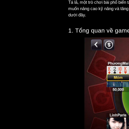
Tá lả, một trò chơi bài phổ biến
muốn nâng cao kỹ năng và tăng cơ
dưới đây.
1. Tổng quan về game