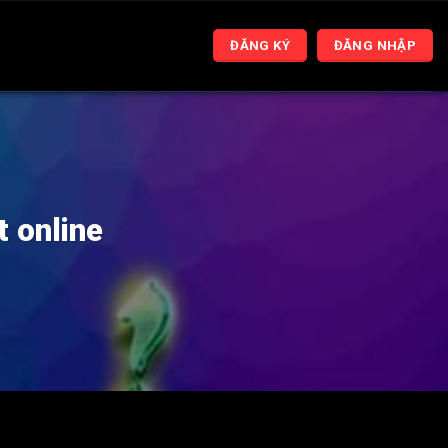
ĐĂNG KÝ
ĐĂNG NHẬP
t online