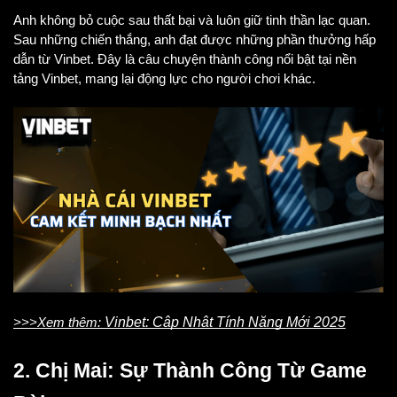
Anh không bỏ cuộc sau thất bại và luôn giữ tinh thần lạc quan. 
Sau những chiến thắng, anh đạt được những phần thưởng hấp 
dẫn từ Vinbet. Đây là câu chuyện thành công nổi bật tại nền 
tảng Vinbet, mang lại động lực cho người chơi khác.
Vinbet: Cập Nhật Tính Năng Mới 2025
>>>Xem thêm: 
2. Chị Mai: Sự Thành Công Từ Game 