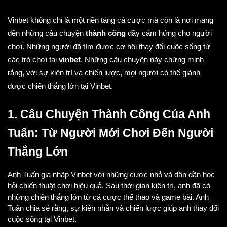
Vinbet không chỉ là một nền tảng cá cược mà còn là nơi mang 
đến những câu chuyện
 thành công
 đầy cảm hứng cho người 
chơi. Những người đã tìm được cơ hội thay đổi cuộc sống từ 
các trò chơi tại 
vinbet
. Những câu chuyện này chứng minh 
rằng, với sự kiên trì và chiến lược, mọi người có thể giành 
được chiến thắng lớn tại Vinbet.
1. Câu Chuyện Thành Công Của Anh 
Tuấn: Từ Người Mới Chơi Đến Người 
Thắng Lớn
Anh Tuấn gia nhập Vinbet với những cược nhỏ và dần dần học 
hỏi chiến thuật chơi hiệu quả. Sau thời gian kiên trì, anh đã có 
những chiến thắng lớn từ cá cược thể thao và game bài. Anh 
Tuấn chia sẻ rằng, sự kiên nhẫn và chiến lược giúp anh thay đổi 
cuộc sống tại Vinbet.