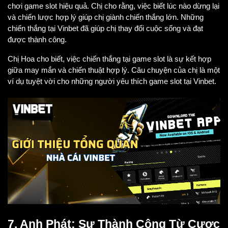
chơi game slot hiệu quả. Chị cho rằng, việc biết lúc nào dừng lại 
và chiến lược hợp lý giúp chị giành chiến thắng lớn. Những 
chiến thắng tại Vinbet đã giúp chị thay đổi cuộc sống và đạt 
được thành công.
Chị Hoa cho biết, việc chiến thắng tại game slot là sự kết hợp 
giữa may mắn và chiến thuật hợp lý. Câu chuyện của chị là một 
ví dụ tuyệt vời cho những người yêu thích game slot tại Vinbet.
7. Anh Phát: Sự Thành Công Từ Cược 