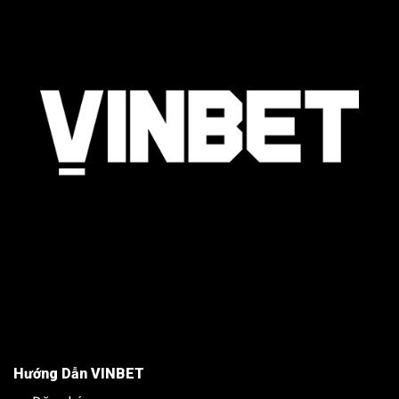
Hướng Dẫn VINBET