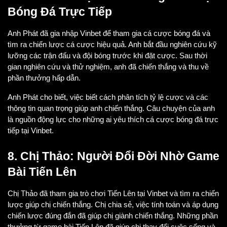
Bóng Đá Trực Tiếp
Anh Phát đã gia nhập Vinbet để tham gia cá cược bóng đá và 
tìm ra chiến lược cá cược hiệu quả. Anh bắt đầu nghiên cứu kỹ 
lưỡng các trận đấu và đội bóng trước khi đặt cược. Sau thời 
gian nghiên cứu và thử nghiệm, anh đã chiến thắng và thu về 
phần thưởng hấp dẫn.
Anh Phát cho biết, việc biết cách phân tích tỷ lệ cược và các 
thông tin quan trọng giúp anh chiến thắng. Câu chuyện của anh 
là nguồn động lực cho những ai yêu thích cá cược bóng đá trực 
tiếp tại Vinbet.
8. Chị Thảo: Người Đổi Đời Nhờ Game 
Bài Tiến Lên
Chị Thảo đã tham gia trò chơi Tiến Lên tại Vinbet và tìm ra chiến 
lược giúp chị chiến thắng. Chị chia sẻ, việc tính toán và áp dụng 
chiến lược đúng đắn đã giúp chị giành chiến thắng. Những phần 