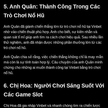
5. Anh Quân: Thành Công Trong Các 
Trò Chơi Nổ Hũ
Anh Quân đã giành chiến thắng lớn từ trò chơi nổ hũ tại Vinbet 
nhờ vào chiến thuật phù hợp. Anh cho biết, sự kiên nhẫn và 
quan sát tỉ mỉ giúp anh tìm ra cách chơi hiệu quả. Sau nhiều lần 
thử nghiệm, anh đã nhận được những phần thưởng lớn từ các 
trò chơi nổ hũ.
Anh Quân chia sẻ rằng, việc chiến thắng không chỉ là may mắn 
mà còn là sự tính toán hợp lý. Câu chuyện của anh Quân minh 
chứng cho những ai muốn thành công tại Vinbet bằng trò chơi 
nổ hũ.
6. Chị Hoa: Người Chơi Sáng Suốt Với 
Các Game Slot
Chị Hoa đã gia nhập Vinbet và nhanh chóng tìm ra chiến lược 