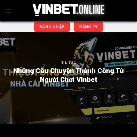
Skip
to
content
ĐĂNG NHẬP
ĐĂNG KÝ
TIN TỨC
Những Câu Chuyện Thành Công Từ
Người Chơi Vinbet