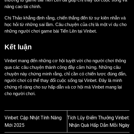
thưởng từ game bài Tiến Lên đã giúp chị thay đổi cuộc sống và 
nâng cao tài chính.
Chị Thảo khẳng định rằng, chiến thắng đến từ sự kiên nhẫn và 
học hỏi từ những sai lầm. Câu chuyện của chị là một ví dụ cho 
những người chơi game bài Tiến Lên tại Vinbet.
Kết luận
Vinbet mang đến những cơ hội tuyệt vời cho người chơi thông 
qua các câu chuyện thành công đầy cảm hứng. Những câu 
chuyện này chứng minh rằng, chỉ cần có chiến lược đúng đắn, 
người chơi có thể thay đổi cuộc sống tại Vinbet. Đây là minh 
chứng rõ ràng cho sự hấp dẫn và cơ hội mà Vinbet mang lại 
cho người chơi.
Vinbet: Cập Nhật Tính Năng
Tích Lũy Điểm Thưởng Vinbet:
Mới 2025
Nhận Quà Hấp Dẫn Mỗi Ngày