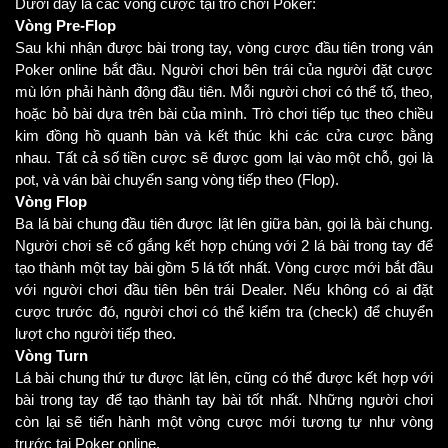
Dưới đây là các vòng cược tại trò chơi Poker:
Vòng Pre-Flop
Sau khi nhận được bài trong tay, vòng cược đầu tiên trong ván 
Poker online bắt đầu. Người chơi bên trái của người đặt cược 
mù lớn phải hành động đầu tiên. Mỗi người chơi có thể tố, theo, 
hoặc bỏ bài dựa trên bài của mình. Trò chơi tiếp tục theo chiều 
kim đồng hồ quanh bàn và kết thúc khi các cửa cược bằng 
nhau. Tất cả số tiền cược sẽ được gom lại vào một chỗ, gọi là 
pot, và ván bài chuyển sang vòng tiếp theo (Flop).
Vòng Flop
Ba lá bài chung đầu tiên được lật lên giữa bàn, gọi là bài chung. 
Người chơi sẽ cố gắng kết hợp chúng với 2 lá bài trong tay để 
tạo thành một tay bài gồm 5 lá tốt nhất. Vòng cược mới bắt đầu 
với người chơi đầu tiên bên trái Dealer. Nếu không có ai đặt 
cược trước đó, người chơi có thể kiểm tra (check) để chuyển 
lượt cho người tiếp theo.
Vòng Turn
Lá bài chung thứ tư được lật lên, cũng có thể được kết hợp với 
bài trong tay để tạo thành tay bài tốt nhất. Những người chơi 
còn lại sẽ tiến hành một vòng cược mới tương tự như vòng 
trước tại Poker online.