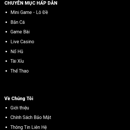
CHUYÊN MỤC HẤP DẪN
Mini Game - Lô Đề
Bắn Cá
Game Bài
Live Casino
Nổ Hũ
Tài Xỉu
Thể Thao
Về Chúng Tôi
Giới thiệu
Chính Sách Bảo Mật
Thông Tin Liên Hệ