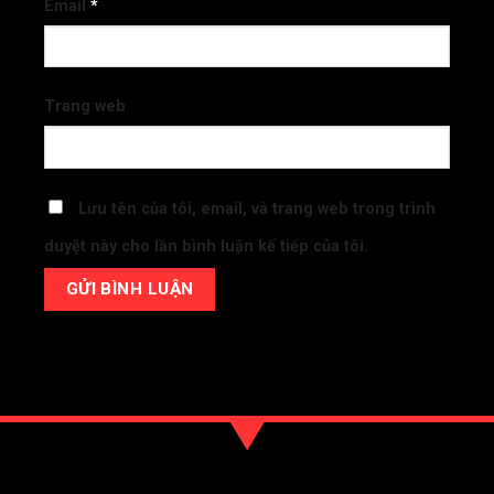
Email
*
Trang web
Lưu tên của tôi, email, và trang web trong trình
duyệt này cho lần bình luận kế tiếp của tôi.