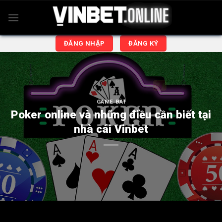
Skip
to
content
ĐĂNG NHẬP
ĐĂNG KÝ
GAME BÀI
Poker online và những điều cần biết tại
nhà cái Vinbet