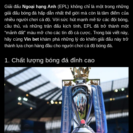
Giải đấu 
Ngoại hạng Anh
 (EPL) không chỉ là một trong những 
giải đấu bóng đá hấp dẫn nhất thế giới mà còn là tâm điểm của 
nhiều người chơi cá độ. Với sức hút mạnh mẽ từ các đội bóng, 
cầu thủ, và những trận đấu kịch tính, EPL đã trở thành một 
“mảnh đất” màu mỡ cho các tín đồ cá cược. Trong bài viết này, 
hãy cùng 
Vin bet
 khám phá những lý do khiến giải đấu này trở 
thành lựa chọn hàng đầu cho người chơi cá độ bóng đá.
1. Chất lượng bóng đá đỉnh cao