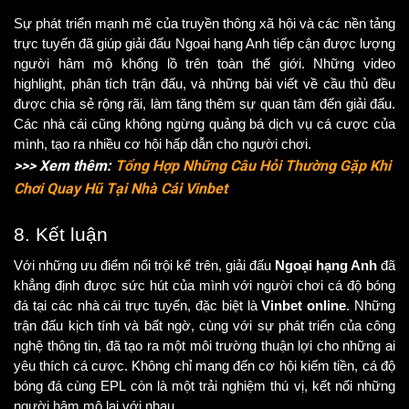
Sự phát triển mạnh mẽ của truyền thông xã hội và các nền tảng 
trực tuyến đã giúp giải đấu Ngoại hạng Anh tiếp cận được lượng 
người hâm mộ khổng lồ trên toàn thế giới. Những video 
highlight, phân tích trận đấu, và những bài viết về cầu thủ đều 
được chia sẻ rộng rãi, làm tăng thêm sự quan tâm đến giải đấu. 
Các nhà cái cũng không ngừng quảng bá dịch vụ cá cược của 
mình, tạo ra nhiều cơ hội hấp dẫn cho người chơi.
>>> Xem thêm:
Tổng Hợp Những Câu Hỏi Thường Gặp Khi
Chơi Quay Hũ Tại Nhà Cái Vinbet
8. Kết luận
Với những ưu điểm nổi trội kể trên, giải đấu 
Ngoại hạng Anh
 đã 
khẳng định được sức hút của mình với người chơi cá độ bóng 
đá tại các nhà cái trực tuyến, đặc biệt là 
Vinbet online
. Những 
trận đấu kịch tính và bất ngờ, cùng với sự phát triển của công 
nghệ thông tin, đã tạo ra một môi trường thuận lợi cho những ai 
yêu thích cá cược. Không chỉ mang đến cơ hội kiếm tiền, cá độ 
bóng đá cùng EPL còn là một trải nghiệm thú vị, kết nối những 
người hâm mộ lại với nhau.