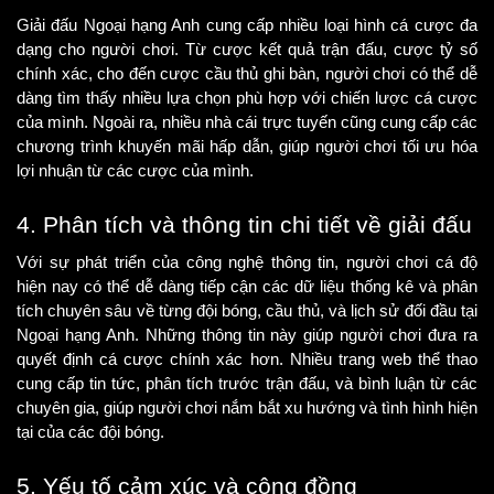
Giải đấu Ngoại hạng Anh cung cấp nhiều loại hình cá cược đa 
dạng cho người chơi. Từ cược kết quả trận đấu, cược tỷ số 
chính xác, cho đến cược cầu thủ ghi bàn, người chơi có thể dễ 
dàng tìm thấy nhiều lựa chọn phù hợp với chiến lược cá cược 
của mình. Ngoài ra, nhiều nhà cái trực tuyến cũng cung cấp các 
chương trình khuyến mãi hấp dẫn, giúp người chơi tối ưu hóa 
lợi nhuận từ các cược của mình.
4. Phân tích và thông tin chi tiết về giải đấu
Với sự phát triển của công nghệ thông tin, người chơi cá độ 
hiện nay có thể dễ dàng tiếp cận các dữ liệu thống kê và phân 
tích chuyên sâu về từng đội bóng, cầu thủ, và lịch sử đối đầu tại 
Ngoại hạng Anh. Những thông tin này giúp người chơi đưa ra 
quyết định cá cược chính xác hơn. Nhiều trang web thể thao 
cung cấp tin tức, phân tích trước trận đấu, và bình luận từ các 
chuyên gia, giúp người chơi nắm bắt xu hướng và tình hình hiện 
tại của các đội bóng.
5. Yếu tố cảm xúc và cộng đồng