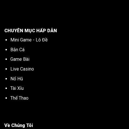
CHUYÊN MỤC HẤP DẪN
Mini Game - Lô Đề
Bắn Cá
Game Bài
Live Casino
Nổ Hũ
Tài Xỉu
Thể Thao
Về Chúng Tôi