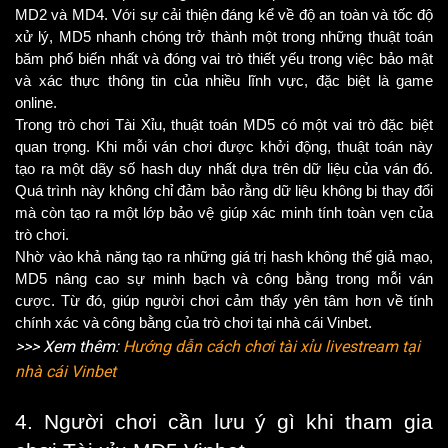
MD2 và MD4. Với sự cải thiện đáng kể về độ an toàn và tốc độ 
xử lý, MD5 nhanh chóng trở thành một trong những thuật toán 
băm phổ biến nhất và đóng vai trò thiết yếu trong việc bảo mật 
và xác thực thông tin của nhiều lĩnh vực, đặc biệt là game 
online.
Trong trò chơi Tài Xỉu, thuật toán MD5 có một vai trò đặc biệt 
quan trọng. Khi mỗi ván chơi được khởi động, thuật toán này 
tạo ra một dãy số hash duy nhất dựa trên dữ liệu của ván đó. 
Quá trình này không chỉ đảm bảo rằng dữ liệu không bị thay đổi 
mà còn tạo ra một lớp bảo vệ giúp xác minh tính toàn vẹn của 
trò chơi. 
Nhờ vào khả năng tạo ra những giá trị hash không thể giả mạo, 
MD5 nâng cao sự minh bạch và công bằng trong mỗi ván 
cược. Từ đó, giúp người chơi cảm thấy yên tâm hơn về tính 
chính xác và công bằng của trò chơi tại nhà cái Vinbet.
>>> Xem thêm:
Hướng dẫn cách chơi tài xỉu livestream tại
nhà cái Vinbet
4. Người chơi cần lưu ý gì khi tham gia 