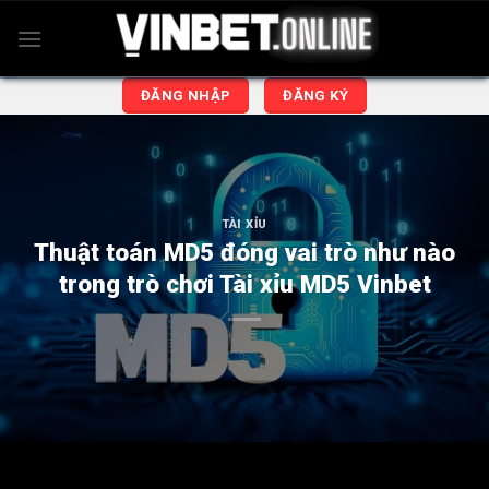
Skip
to
content
ĐĂNG NHẬP
ĐĂNG KÝ
TÀI XỈU
Thuật toán MD5 đóng vai trò như nào
trong trò chơi Tài xỉu MD5 Vinbet