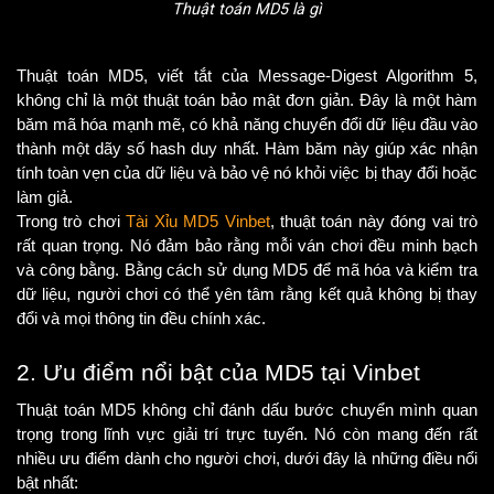
Thuật toán MD5 là gì
Thuật toán MD5, viết tắt của Message-Digest Algorithm 5, 
không chỉ là một thuật toán bảo mật đơn giản. Đây là một hàm 
băm mã hóa mạnh mẽ, có khả năng chuyển đổi dữ liệu đầu vào 
thành một dãy số hash duy nhất. Hàm băm này giúp xác nhận 
tính toàn vẹn của dữ liệu và bảo vệ nó khỏi việc bị thay đổi hoặc 
làm giả.
Trong trò chơi 
Tài Xỉu MD5 Vinbet
, thuật toán này đóng vai trò 
rất quan trọng. Nó đảm bảo rằng mỗi ván chơi đều minh bạch 
và công bằng. Bằng cách sử dụng MD5 để mã hóa và kiểm tra 
dữ liệu, người chơi có thể yên tâm rằng kết quả không bị thay 
đổi và mọi thông tin đều chính xác.
2. Ưu điểm nổi bật của MD5 tại Vinbet
Thuật toán MD5 không chỉ đánh dấu bước chuyển mình quan 
trọng trong lĩnh vực giải trí trực tuyến. Nó còn mang đến rất 
nhiều ưu điểm dành cho người chơi, dưới đây là những điều nổi 
bật nhất: