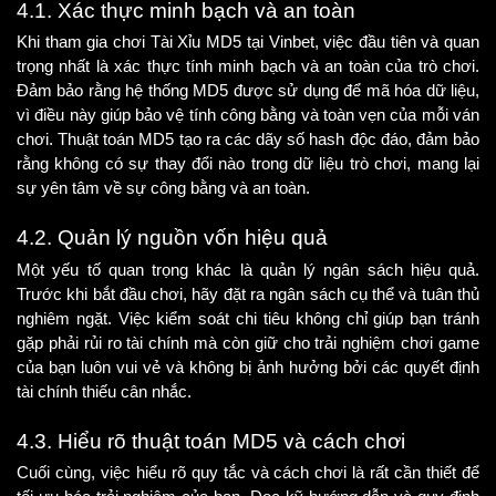
4.1. Xác thực minh bạch và an toàn
Khi tham gia chơi Tài Xỉu MD5 tại Vinbet, việc đầu tiên và quan 
trọng nhất là xác thực tính minh bạch và an toàn của trò chơi. 
Đảm bảo rằng hệ thống MD5 được sử dụng để mã hóa dữ liệu, 
vì điều này giúp bảo vệ tính công bằng và toàn vẹn của mỗi ván 
chơi. Thuật toán MD5 tạo ra các dãy số hash độc đáo, đảm bảo 
rằng không có sự thay đổi nào trong dữ liệu trò chơi, mang lại 
sự yên tâm về sự công bằng và an toàn.
4.2. Quản lý nguồn vốn hiệu quả
Một yếu tố quan trọng khác là quản lý ngân sách hiệu quả. 
Trước khi bắt đầu chơi, hãy đặt ra ngân sách cụ thể và tuân thủ 
nghiêm ngặt. Việc kiểm soát chi tiêu không chỉ giúp bạn tránh 
gặp phải rủi ro tài chính mà còn giữ cho trải nghiệm chơi game 
của bạn luôn vui vẻ và không bị ảnh hưởng bởi các quyết định 
tài chính thiếu cân nhắc.
4.3. Hiểu rõ thuật toán MD5 và cách chơi
Cuối cùng, việc hiểu rõ quy tắc và cách chơi là rất cần thiết để 