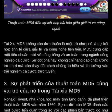
Thuật toán MD5 đến sự kết hợp hài hòa giữa giải trí và công
nghệ
Tài Xỉu MD5 không còn đơn thuần là một trò chơi; nó là sự kết 
hợp tinh tế giữa giải trí và công nghệ tiên tiến. MD5 cung cấp 
một tiêu chuẩn mới về công bằng và an toàn trong ngành công 
nghiệp cá cược. Sự đột phá này không chỉ nâng cao chất lượng 
trò chơi mà còn thay đổi cách chúng ta hiểu và tin tưởng vào 
trải nghiệm cá cược trực tuyến.
3. Sự phát triển của thuật toán MD5 cùng 
vai trò của nó trong Tài xỉu MD5
Ronald Rivest, nhà khoa học máy tính lừng danh, đã phát triển 
thuật toán MD5 vào năm 1992. Sự ra đời của MD5 đánh dấu 
một bước tiến quan trọng so với các phiên bản trước đó như 