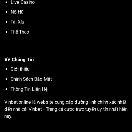
Live Casino
Nổ Hũ
Tài Xỉu
Thể Thao
Về Chúng Tôi
Giới thiệu
Chính Sách Bảo Mật
Thông Tin Liên Hệ
Vinbet.online là website cung cấp đường link chính xác nhất
đến nhà cái
Vinbet
- Trang cá cược trực tuyến uy tín nhất hiện
nay.