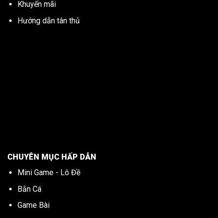
Khuyến mãi
Hướng dẫn tân thủ
CHUYÊN MỤC HẤP DẪN
Mini Game - Lô Đề
Bắn Cá
Game Bài