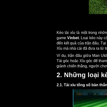
Kèo tài xỉu là một trong nh
game 
Vinbet
. Loại kèo này c
đến kết quả của trận đấu. Tại
Xỉu mà nhà cái đã đưa ra từ t
Ví dụ, trận đấu giữa Man Utd 
Tài góc hoặc Xỉu góc để tham 
giành chiến thắng, người chơ
2. Những loại k
2.1. Tài xỉu tổng số bàn thắ