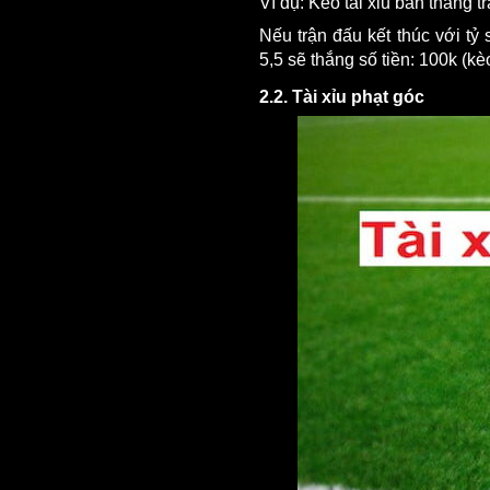
Ví dụ: Kèo tài xỉu bàn thắng
Nếu trận đấu kết thúc với tỷ 
5,5 sẽ thắng số tiền: 100k (k
2.2. Tài xỉu phạt góc