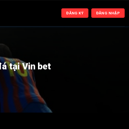
ĐĂNG KÝ
ĐĂNG NHẬP
á tại Vin bet