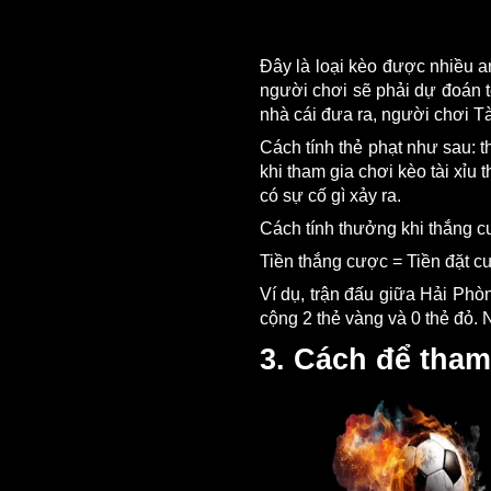
Đây là loại kèo được nhiều an
người chơi sẽ phải dự đoán tổ
nhà cái đưa ra, người chơi Tà
Cách tính thẻ phạt như sau: th
khi tham gia chơi kèo tài xỉu
có sự cố gì xảy ra.
Cách tính thưởng khi thắng c
Tiền thắng cược = Tiền đặt cư
Ví dụ, trận đấu giữa Hải Phòn
cộng 2 thẻ vàng và 0 thẻ đỏ. 
3. Cách để tham 