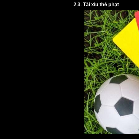
2.3. Tài xỉu thẻ phạt