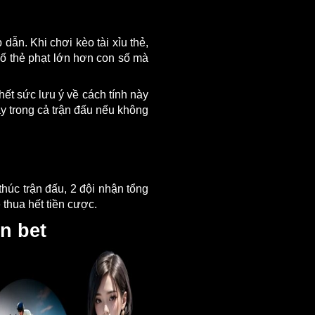
ẫn. Khi chơi kèo tài xỉu thẻ, 
số thẻ phạt lớn hơn con số mà 
hết sức lưu ý về cách tính này 
y trong cả trận đấu nếu không 
húc trận đấu, 2 đội nhận tổng 
 thua hết tiền cược.
in bet