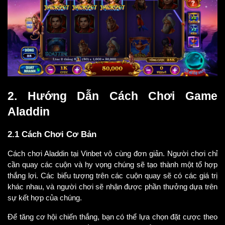
2. Hướng Dẫn Cách Chơi Game 
Aladdin
2.1 Cách Chơi Cơ Bản
Cách chơi Aladdin tại Vinbet vô cùng đơn giản. Người chơi chỉ 
cần quay các cuộn và hy vọng chúng sẽ tạo thành một tổ hợp 
thắng lợi. Các biểu tượng trên các cuộn quay sẽ có các giá trị 
khác nhau, và người chơi sẽ nhận được phần thưởng dựa trên 
sự kết hợp của chúng.
Để tăng cơ hội chiến thắng, bạn có thể lựa chọn đặt cược theo 