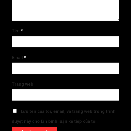
Tên
*
Email
*
Trang web
Lưu tên của tôi, email, và trang web trong trình
duyệt này cho lần bình luận kế tiếp của tôi.