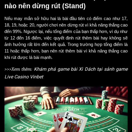
nào nên dừng rút (Stand)
Nếu may mắn sở hữu hai lá bài đầu tiên có điểm cao như 17, 
18, 19, hoặc 20, người chơi nên dừng rút vì khả năng thắng cao 
đến 99%. Ngược lại, nếu tổng điểm của bạn thấp hơn, ví dụ như 
từ 12 đến 16 điểm, việc quyết định rút thêm bài hay không sẽ 
ảnh hưởng rất lớn đến kết quả. Trong trường hợp tổng điểm là 
11 hoặc thấp hơn, bạn nên rút thêm bài vì khả năng thắng cao 
khi rút được lá bài mạnh.
Khám phá game bài Xì Dách tại sảnh game
>>>Xem thêm:
Live Casino Vinbet