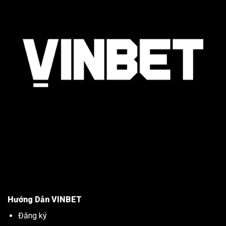
Hướng Dẫn VINBET
Đăng ký