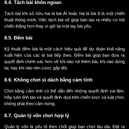
8.4. Tách bài khôn ngoan
Tách bài khi sở hữu hai lá bài Át hoặc hai lá bài 8 là một chiến 
thuật thông minh. Việc tách bài sẽ giúp bạn tạo ra nhiều cơ hội 
chiến thắng hơn thay vì giữ lại một tay bài yếu.
8.5. Đếm bài
Kỹ thuật đếm bài là một cách hiệu quả để dự đoán khả năng 
xuất hiện của các lá bài tiếp theo. Đếm bài giúp bạn đưa ra 
quyết định chính xác hơn về khi nào rút thêm bài, khi nào dừng 
lại, hay khi nào nên cược gấp đôi.
8.6. Không chơi xì dách bằng cảm tính
Chơi bằng cảm tính có thể dẫn đến những quyết định sai lầm. 
Hãy luôn tỉnh táo và quyết định dựa trên chiến lược và luật chơi, 
không phải theo cảm hứng.
8.7. Quản lý vốn chơi hợp lý
Quản lý vốn là yếu tố then chốt giúp bạn chơi lâu dài. Đặt ra 