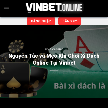
Skip
to
content
ĐĂNG NHẬP
ĐĂNG KÝ
LIVE CASINO
Nguyên Tắc và Mẹo Khi Chơi Xì Dách
Online Tại Vinbet