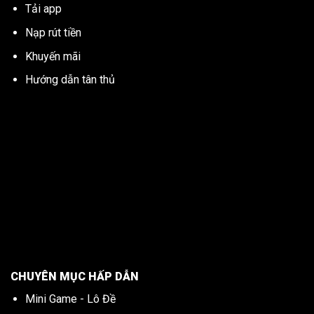
Tải app
Nạp rút tiền
Khuyến mãi
Hướng dẫn tân thủ
CHUYÊN MỤC HẤP DẪN
Mini Game - Lô Đề