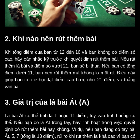
2. Khi nào nên rút thêm bài
Khi tổng điểm của bạn từ 12 đến 16 và bạn không có điểm số 
cao, hãy cân nhắc kỹ trước khi quyết định rút thêm bài. Nếu rút 
thêm lá bài và điểm số vượt 21, bạn sẽ bị thua. Nếu bạn có tổng 
điểm dưới 11, bạn nên rút thêm mà không lo mất gì. Điều này 
giúp bạn có cơ hội đạt điểm cao hơn, như 21 điểm, và thắng 
ván bài.
3. Giá trị của lá bài Át (A)
Lá bài Át có thể tính là 1 hoặc 11 điểm, tùy vào tình huống cụ 
thể. Nếu bạn có lá Át trong tay, hãy linh hoạt trong việc quyết 
định có rút thêm bài hay không. Ví dụ, nếu bạn đang có tay bài 
Át, 5, 7 (tổng là 13 điểm), rủi ro khi rút thêm là khá cao vì bạn có 