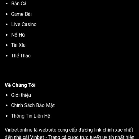
Bắn Cá
Game Bài
Live Casino
Nổ Hũ
Tài Xỉu
Thể Thao
Về Chúng Tôi
Giới thiệu
Chính Sách Bảo Mật
Thông Tin Liên Hệ
Vinbet.online là website cung cấp đường link chính xác nhất
đến nhà cái
Vinbet
- Trang cá cược trực tuyến uy tín nhất hiện