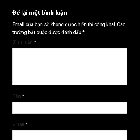
Để lại một bình luận
Email của bạn sẽ không được hiển thị công khai.
Các
trường bắt buộc được đánh dấu
*
Bình luận
*
Tên
*
Email
*