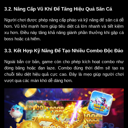
3.2. Nâng Cấp Vũ Khí Để Tăng Hiệu Quả Săn Cá
Người chơi được phép nâng cấp pháo và kỹ năng để săn cá dễ 
hơn. Vũ khí mạnh hơn giúp tiêu diệt cá lớn nhanh và tiết kiệm 
xu hơn. Điều này tăng khả năng giành phần thưởng khi gặp cá 
boss hoặc cá hiếm.
3.3. Kết Hợp Kỹ Năng Để Tạo Nhiều Combo Độc Đáo
Ngoài bắn cơ bản, game còn cho phép kích hoạt combo như 
đóng băng hoặc đạn laze. Combo đúng thời điểm sẽ tạo ra 
chuỗi tiêu diệt hiệu quả cực cao. Đây là mẹo giúp người chơi 
vượt qua các màn khó dễ dàng hơn.