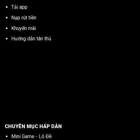
Tải app
Nạp rút tiền
Khuyến mãi
Hướng dẫn tân thủ
CHUYÊN MỤC HẤP DẪN
Mini Game - Lô Đề