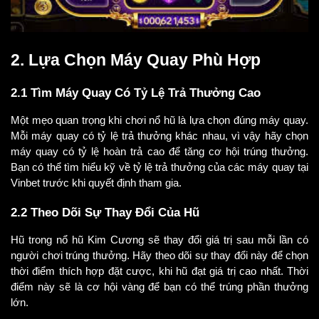
2. Lựa Chọn Máy Quay Phù Hợp
2.1 Tìm Máy Quay Có Tỷ Lệ Trả Thưởng Cao
Một mẹo quan trọng khi chơi nổ hũ là lựa chọn đúng máy quay. 
Mỗi máy quay có tỷ lệ trả thưởng khác nhau, vì vậy hãy chọn 
máy quay có tỷ lệ hoàn trả cao để tăng cơ hội trúng thưởng. 
Bạn có thể tìm hiểu kỹ về tỷ lệ trả thưởng của các máy quay tại 
Vinbet trước khi quyết định tham gia.
2.2 Theo Dõi Sự Thay Đổi Của Hũ
Hũ trong nổ hũ Kim Cương sẽ thay đổi giá trị sau mỗi lần có 
người chơi trúng thưởng. Hãy theo dõi sự thay đổi này để chọn 
thời điểm thích hợp đặt cược, khi hũ đạt giá trị cao nhất. Thời 
điểm này sẽ là cơ hội vàng để bạn có thể trúng phần thưởng 
lớn.