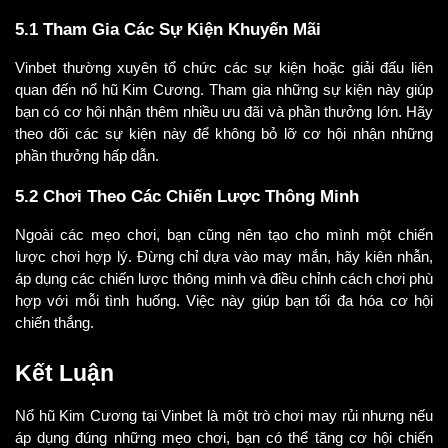
5.1 Tham Gia Các Sự Kiện Khuyến Mãi
Vinbet thường xuyên tổ chức các sự kiện hoặc giải đấu liên 
quan đến nổ hũ Kim Cương. Tham gia những sự kiện này giúp 
bạn có cơ hội nhận thêm nhiều ưu đãi và phần thưởng lớn. Hãy 
theo dõi các sự kiện này để không bỏ lỡ cơ hội nhận những 
phần thưởng hấp dẫn.
5.2 Chơi Theo Các Chiến Lược Thông Minh
Ngoài các mẹo chơi, bạn cũng nên tạo cho mình một chiến 
lược chơi hợp lý. Đừng chỉ dựa vào may mắn, hãy kiên nhẫn, 
áp dụng các chiến lược thông minh và điều chỉnh cách chơi phù 
hợp với mỗi tình huống. Việc này giúp bạn tối đa hóa cơ hội 
chiến thắng.
Kết Luận
Nổ hũ Kim Cương tại Vinbet là một trò chơi may rủi nhưng nếu 
áp dụng đúng những mẹo chơi, bạn có thể tăng cơ hội chiến 