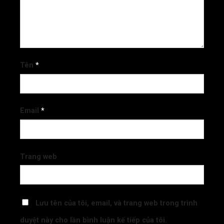
Tên
*
Email
*
Trang web
Lưu tên của tôi, email, và trang web trong trình
duyệt này cho lần bình luận kế tiếp của tôi.