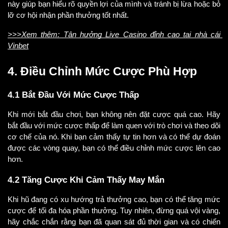
này giúp bạn hiểu rõ quyền lợi của mình và tránh bị lừa hoặc bỏ 
lỡ cơ hội nhận phần thưởng tốt nhất.
>>>Xem thêm: Tận hưởng Live Casino đỉnh cao tại nhà cái 
Vinbet
4. Điều Chỉnh Mức Cược Phù Hợp
4.1 Bắt Đầu Với Mức Cược Thấp
Khi mới bắt đầu chơi, bạn không nên đặt cược quá cao. Hãy 
bắt đầu với mức cược thấp để làm quen với trò chơi và theo dõi 
cơ chế của nó. Khi bạn cảm thấy tự tin hơn và có thể dự đoán 
được các vòng quay, bạn có thể điều chỉnh mức cược lên cao 
hơn.
4.2 Tăng Cược Khi Cảm Thấy May Mắn
Khi hũ đang có xu hướng trả thưởng cao, bạn có thể tăng mức 
cược để tối đa hóa phần thưởng. Tuy nhiên, đừng quá vội vàng, 
hãy chắc chắn rằng bạn đã quan sát đủ thời gian và có chiến 