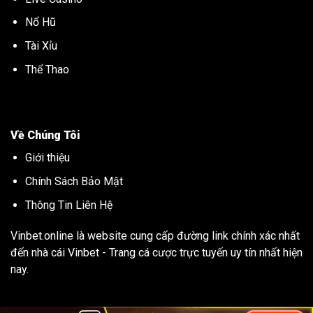
Nổ Hũ
Tài Xỉu
Thể Thao
Về Chúng Tôi
Giới thiệu
Chính Sách Bảo Mật
Thông Tin Liên Hệ
Vinbet.online là website cung cấp đường link chính xác nhất
đến nhà cái
Vinbet
- Trang cá cược trực tuyến uy tín nhất hiện
nay.