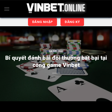
Skip
to
content
ĐĂNG NHẬP
ĐĂNG KÝ
GAME BÀI
Bí quyết đánh bài đổi thưởng bất bại tại
cổng game Vinbet