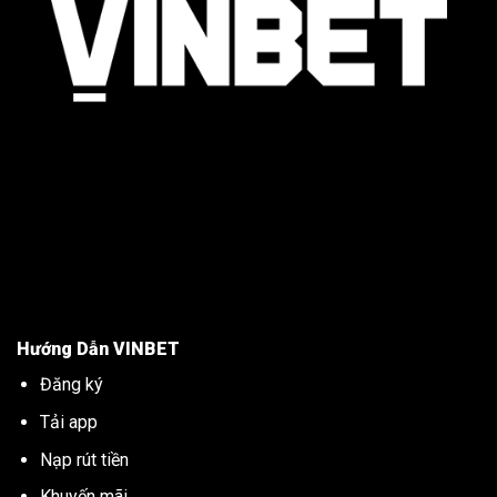
Hướng Dẫn VINBET
Đăng ký
Tải app
Nạp rút tiền
Khuyến mãi