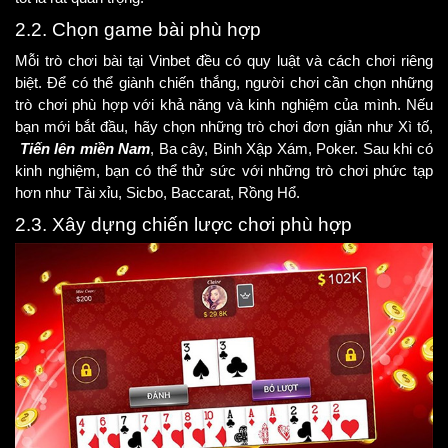
2.2. Chọn game bài phù hợp
Mỗi trò chơi bài tại Vinbet đều có quy luật và cách chơi riêng 
biệt. Để có thể giành chiến thắng, người chơi cần chọn những 
trò chơi phù hợp với khả năng và kinh nghiệm của mình. Nếu 
bạn mới bắt đầu, hãy chọn những trò chơi đơn giản như Xì tố,
Tiến lên miền Nam
, Ba cây, Binh Xập Xám, Poker. Sau khi có 
kinh nghiệm, bạn có thể thử sức với những trò chơi phức tạp 
hơn như Tài xỉu, Sicbo, Baccarat, Rồng Hổ.
2.3. Xây dựng chiến lược chơi phù hợp