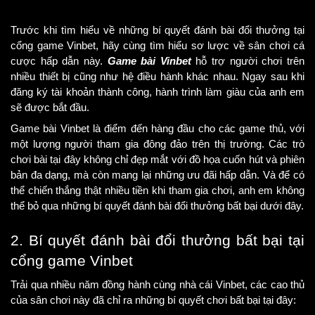
Trước khi tìm hiểu về những bí quyết đánh bài đổi thưởng tại 
cổng game Vinbet, hãy cùng tìm hiểu sơ lược về sân chơi cá 
cược hấp dẫn này. 
Game bài Vinbet
 hỗ trợ người chơi trên 
nhiều thiết bị cũng như hệ điều hành khác nhau. Ngay sau khi 
đăng ký tài khoản thành công, hành trình làm giàu của anh em 
sẽ được bắt đầu.
Game bài Vinbet là điểm đến hàng đầu cho các game thủ, với 
một lượng người tham gia đông đảo trên thị trường. Các trò 
chơi bài tại đây không chỉ đẹp mắt với đồ họa cuốn hút và phiên 
bản đa dạng, mà còn mang lại những ưu đãi hấp dẫn. Và để có 
thể chiến thắng thật nhiều tiền khi tham gia chơi, anh em không 
thể bỏ qua những bí quyết đánh bài đổi thưởng bất bại dưới đây.
2. Bí quyết đánh bài đổi thưởng bất bại tại 
cổng game Vinbet
Trải qua nhiều năm đồng hành cùng nhà cái Vinbet, các cao thủ 
của sân chơi này đã chỉ ra những bí quyết chơi bất bại tại đây: