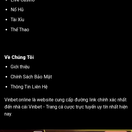
Nổ Hũ
Tài Xỉu
Thể Thao
Về Chúng Tôi
Giới thiệu
Chính Sách Bảo Mật
Thông Tin Liên Hệ
Vinbet.online là website cung cấp đường link chính xác nhất
đến nhà cái
Vinbet
- Trang cá cược trực tuyến uy tín nhất hiện
nay.