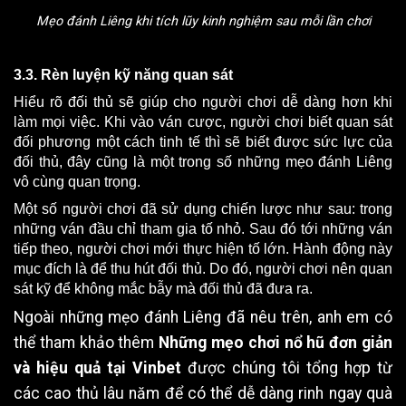
Mẹo đánh Liêng khi tích lũy kinh nghiệm sau mỗi lần chơi
3.3. Rèn luyện kỹ năng quan sát
Hiểu rõ đối thủ sẽ giúp cho người chơi dễ dàng hơn khi 
làm mọi việc. Khi vào ván cược, người chơi biết quan sát 
đối phương một cách tinh tế thì sẽ biết được sức lực của 
đối thủ, đây cũng là một trong số những mẹo đánh Liêng 
vô cùng quan trọng. 
Một số người chơi đã sử dụng chiến lược như sau: trong 
những ván đầu chỉ tham gia tố nhỏ. Sau đó tới những ván 
tiếp theo, người chơi mới thực hiện tố lớn. Hành động này 
mục đích là để thu hút đối thủ. Do đó, người chơi nên quan 
sát kỹ để không mắc bẫy mà đối thủ đã đưa ra.
Ngoài những mẹo đánh Liêng đã nêu trên, anh em có
thể tham khảo thêm
Những mẹo chơi nổ hũ đơn giản
và hiệu quả tại Vinbet
được chúng tôi tổng hợp từ
các cao thủ lâu năm để có thể dễ dàng rinh ngay quà