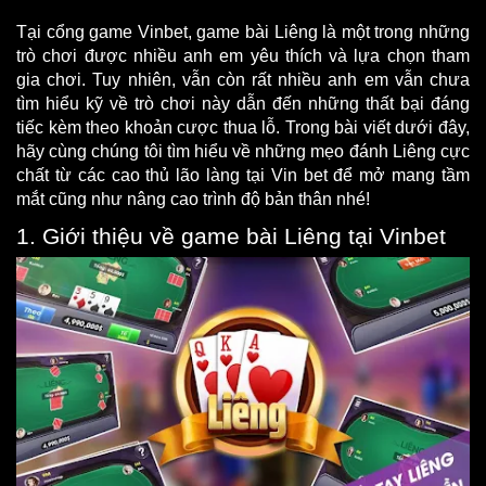
Tại cổng game 
Vinbet
, game bài Liêng là một trong những 
trò chơi được nhiều anh em yêu thích và lựa chọn tham 
gia chơi. Tuy nhiên, vẫn còn rất nhiều anh em vẫn chưa 
tìm hiểu kỹ về trò chơi này dẫn đến những thất bại đáng 
tiếc kèm theo khoản cược thua lỗ. Trong bài viết dưới đây, 
hãy cùng chúng tôi tìm hiểu về những mẹo đánh Liêng cực 
chất từ các cao thủ lão làng tại Vin bet để mở mang tầm 
mắt cũng như nâng cao trình độ bản thân nhé!
1. Giới thiệu về game bài Liêng tại Vinbet