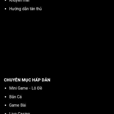
Khuyến mãi
Hướng dẫn tân thủ
CHUYÊN MỤC HẤP DẪN
Mini Game - Lô Đề
Bắn Cá
Game Bài
Live Casino