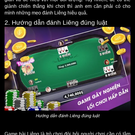
giành chiến thắng khi chơi thì anh em cần phải có cho 
mình những mẹo đánh Liêng hiệu quả.
2. Hướng dẫn đánh Liêng đúng luật
Hướng dẫn đánh Liêng đúng luật
Game bài Liêng là trò chơi đòi hỏi người chơi cần có tâm 