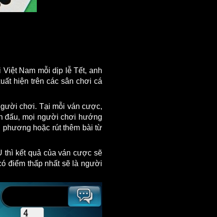
 Việt Nam mỗi dịp lễ Tết, anh 
ất hiện trên các sân chơi cá 
người chơi. Tại mỗi ván cược, 
án đấu, mọi người chơi hướng 
 phương hoặc rút thêm bài từ 
 thì kết quả của ván cược sẽ 
ó điểm thấp nhất sẽ là người 