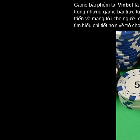
Game bài phỏm tại 
Vinbet
 là
trong những game bài trực t
triển và mang tới cho người 
tìm hiểu chi tiết hơn về trò ch