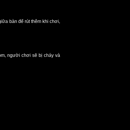
iữa bàn để rút thêm khi chơi, 
m, người chơi sẽ bị cháy và 