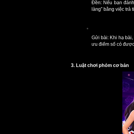
Đền: Nếu bạn đánh 
làng” bằng việc trả 
Gửi bài: Khi hạ bài,
ưu điểm số có được
3. Luật chơi phỏm cơ bản