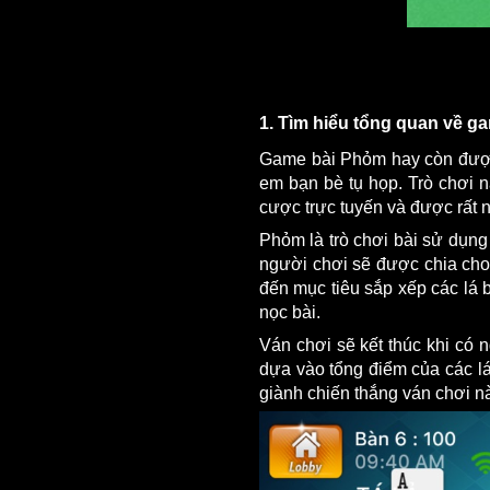
1. Tìm hiểu tổng quan về g
Game bài Phỏm hay còn được bi
em bạn bè tụ họp. Trò chơi n
cược trực tuyến và được rất 
Phỏm là trò chơi bài sử dụng 
người chơi sẽ được chia cho 
đến mục tiêu sắp xếp các lá 
nọc bài. 
Ván chơi sẽ kết thúc khi có 
dựa vào tổng điểm của các lá
giành chiến thắng ván chơi n