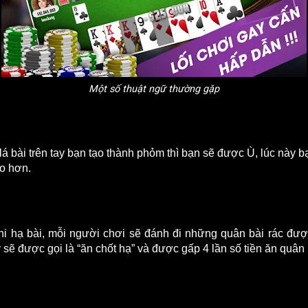
Một số thuật ngữ thường gặp
 lá bài trên tay bạn tạo thành phỏm thì bạn sẽ được Ù, lúc này 
o hơn.
hi hạ bài, mỗi người chơi sẽ đánh đi những quân bài rác được
sẽ được gọi là “ăn chốt hạ” và được gấp 4 lần số tiền ăn quân