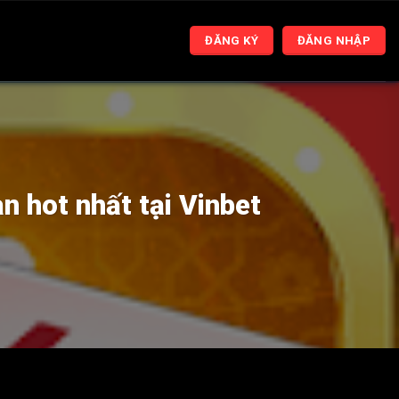
ĐĂNG KÝ
ĐĂNG NHẬP
 hot nhất tại Vinbet