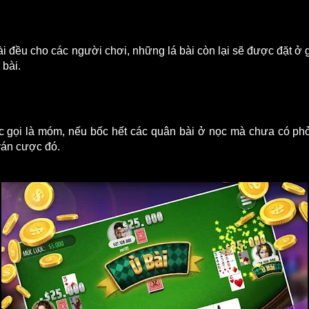
ài đều cho các người chơi, những lá bài còn lại sẽ được đặt ở g
 bài.
 gọi là móm, nếu bốc hết các quân bài ở nọc mà chưa có phỏ
ván cược đó.