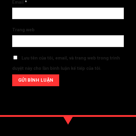
Email
*
Trang web
Lưu tên của tôi, email, và trang web trong trình
duyệt này cho lần bình luận kế tiếp của tôi.