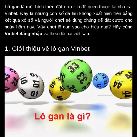
Lô gan
 là một hình thức đặt cược lô đề quen thuộc tại nhà cái 
Vinbet. Đây là những con số đã lâu không xuất hiện trên bảng 
kết quả xổ số và người chơi sẽ dùng chúng để đặt cược cho 
ngày hôm nay. Vậy chơi lô gan sao cho hiệu quả? Hãy cùng 
Vinbet đăng nhập
 và theo dõi bài viết sau.
1. Giới thiệu về lô gan Vinbet