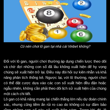
Có nên chơi lô gan tại nhà cái Vinbet không?
Đối với lô gan, người chơi thường áp dụng chiến lược theo dõi 
và chờ đợi những con số đã lâu không xuất hiện để hy vọng 
chúng sẽ xuất hiện trở lại. Điều này đòi hỏi sự kiên nhẫn và khả 
năng phân tích thống kê. Ngược lại, với lô thường, người chơi 
có thể đặt cược dựa vào các con số xuất hiện đều đặn hoặc 
ngẫu nhiên, không cần phải theo dõi lịch sử xuất hiện của chúng 
một cách chi tiết.
Lô gan có khả năng mang lại chiến thắng lớn nếu dự đoán chính 
xác, nhưng cũng tiềm ẩn rủi ro cao do không có sự đảm bảo 
rằng những con số này sẽ xuất hiện sớm. Trong khi đó, lô 