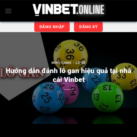
Skip
to
content
ĐĂNG NHẬP
ĐĂNG KÝ
MINI GAME - LÔ ĐỀ
Hướng dẫn đánh lô gan hiệu quả tại nhà
cái Vinbet