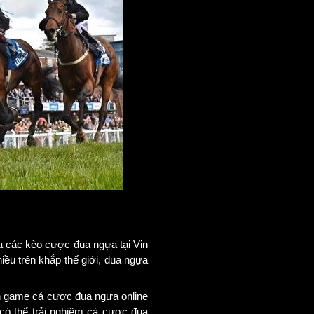
 các kèo cược đua ngựa tại Vin 
iều trên khắp thế giới, đua ngựa 
h game cá cược đua ngựa online 
có thể trải nghiệm cá cược đua 