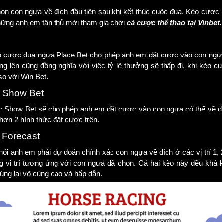
n con ngựa về đích đầu tiên sau khi kết thúc cuộc đua. Kèo cược n
hững anh em tân thủ mới tham gia chơi 
cá cược thể thao tại Vinbet
.
o cược đua ngựa Place Bet cho phép anh em đặt cược vào con ngựa 
ng lên cũng đồng nghĩa với việc tỷ lệ thưởng sẽ thấp đi, khi kèo 
so với Win Bet.
a Show Bet
 Show Bet sẽ cho phép anh em đặt cược vào con ngựa có thể về đích 
p hơn 2 hình thức đặt cược trên.
à Forecast
ỏi anh em phải dự đoán chính xác con ngựa về đích ở các vị trí 1, 2
 vị trí tương ứng với con ngựa đã chọn. Cả hai kèo này đều khá k
húng lại vô cùng cao và hấp dẫn.