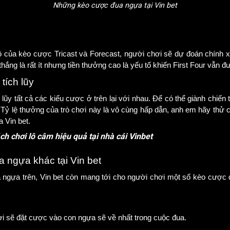
Những kèo cược đua ngựa tại Vin bet
ủa kèo cược Tricast và Forecast, người chơi sẽ dự đoán chính xác 
hắng là rất ít nhưng tiền thưởng cao là yếu tố khiến First Four vẫn 
tích lũy
ũy tất cả các kiểu cược ở trên lại với nhau. Để có thể giành chiến t
 Tỷ lệ thưởng của trò chơi này là vô cùng hấp dẫn, anh em hãy thử
 Vin bet.
 chơi lô câm hiệu quả tại nhà cái Vinbet
a ngựa khác tại Vin bet
 ngựa trên, Vin bet còn mang tới cho người chơi một số kèo cược 
 sẽ đặt cược vào con ngựa sẽ về nhất trong cuộc đua.