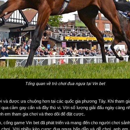
Tổng quan về trò chơi đua ngựa tại Vin bet
ời và được ưa chuộng hơn tại các quốc gia phương Tây. Khi tham gia
i qua cảm gay cấn và đầy thú vị. Với số lượng giải đấu ngày càng nh
nh em tham gia chơi và theo dõi để đặt cược.
 cổng game Vin bet đã phát triển và mang đến cho người chơi sản
ia chơi. Với nhiều kèo cược đua ngựa hấp dẫn và dễ chơi, anh em 