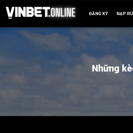
Skip
to
ĐĂNG KÝ
NẠP R
content
Những kèo