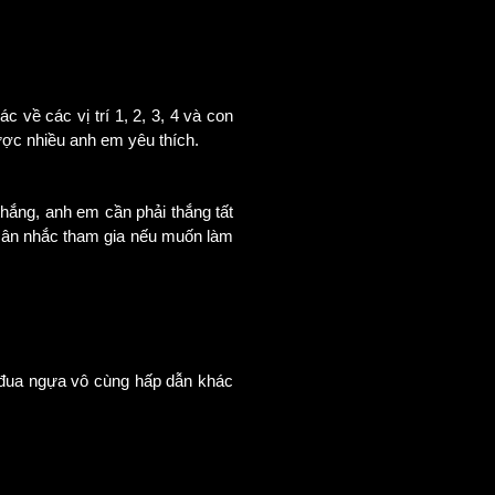
về các vị trí 1, 2, 3, 4 và con 
được nhiều anh em yêu thích.
hắng, anh em cần phải thắng tất 
 cân nhắc tham gia nếu muốn làm 
đua ngựa vô cùng hấp dẫn khác 