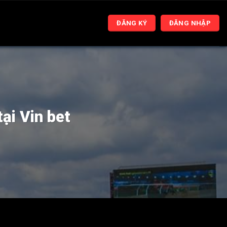
ĐĂNG KÝ
ĐĂNG NHẬP
ại Vin bet