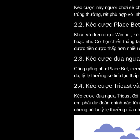
Kèo cược này người chơi sẽ chọ
trúng thưởng, rất phù hợp với n
2.2. Kèo cược Place Bet
Khác với kèo cược Win bet, kè
hoặc nhì. Cơ hội chiến thắng tă
được tiền cược thấp hơn nhiều 
2.3. Kèo cược đua ngự
Cũng giống như Place Bet, cược
đó, tỷ lệ thưởng sẽ tiếp tục thấ
2.4. Kèo cược Tricast v
Kèo cược đua ngựa Tricast đòi h
em phải dự đoán chính xác từng
nhưng bù lại tỷ lệ thưởng của c