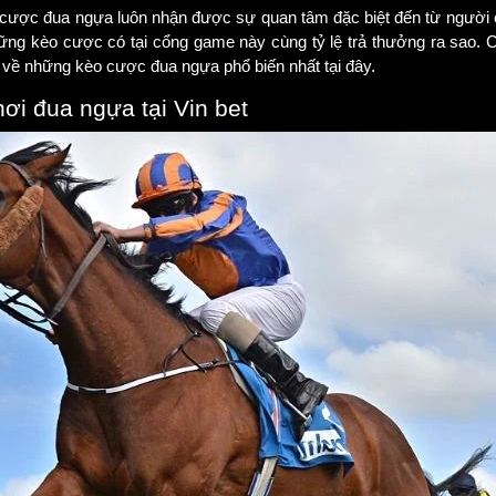
 cược đua ngựa luôn nhận được sự quan tâm đặc biệt đến từ người ch
 kèo cược có tại cổng game này cùng tỷ lệ trả thưởng ra sao. Chín
 về những kèo cược đua ngựa phổ biến nhất tại đây.
hơi đua ngựa tại Vin bet