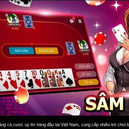
ảng cá cược uy tín hàng đầu tại Việt Nam, cung cấp nhiều trò chơi b