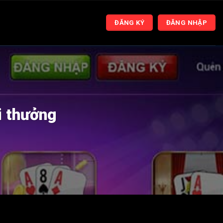
ĐĂNG KÝ
ĐĂNG NHẬP
i thưởng