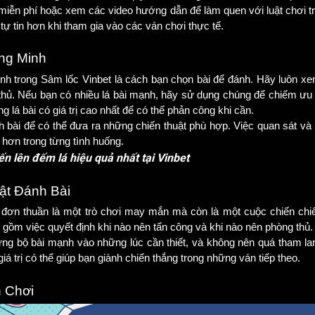
iễn phí hoặc xem các video hướng dẫn để làm quen với luật chơi trư
 tự tin hơn khi tham gia vào các ván chơi thực tế.
ng Minh
nh trong Sâm lốc Vinbet là cách bạn chọn bài để đánh. Hãy luôn xem
thủ. Nếu bạn có nhiều lá bài mạnh, hãy sử dụng chúng để chiếm ưu 
g lá bài có giá trị cao nhất để có thể phản công khi cần.
 bài để có thể đưa ra những chiến thuật phù hợp. Việc quan sát và ph
 hơn trong từng tình huống.
ến lên đếm lá hiệu quả nhất tại Vinbet
ật Đánh Bài
 đơn thuần là một trò chơi may mắn mà còn là một cuộc chiến chiế
o gồm việc quyết định khi nào nên tấn công và khi nào nên phòng thủ.
g bộ bài mạnh vào những lúc cần thiết, và không nên quá tham lam 
 giá trị có thể giúp bạn giành chiến thắng trong những ván tiếp theo.
h Chơi