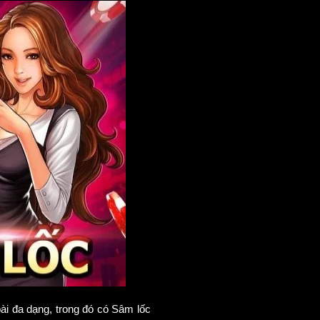
ài đa dạng, trong đó có Sâm lốc 