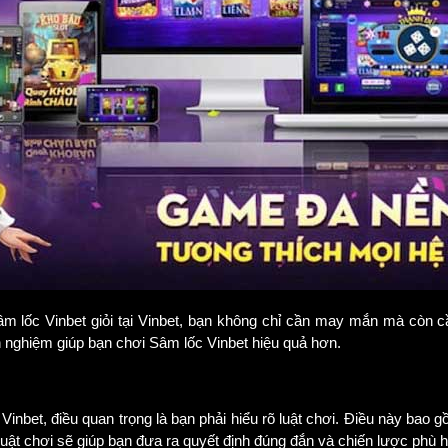
m lốc Vinbet giỏi tại Vinbet, bạn không chỉ cần may mắn mà còn cầ
h nghiệm giúp bạn chơi Sâm lốc Vinbet hiệu quả hơn.
inbet, điều quan trọng là bạn phải hiểu rõ luật chơi. Điều này bao g
uật chơi sẽ giúp bạn đưa ra quyết định đúng đắn và chiến lược phù h