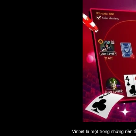
Vinbet là một trong những nền t