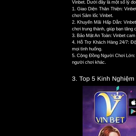
Vinbet. Dưới đây là một số lý d
1. Giao Diện Thân Thiện: Vinbe
chơi Sâm lốc Vinbet.
2. Khuyến Mãi Hấp Dẫn: Vinbet
chơi trung thành, giúp bạn tăn
3. Bảo Mật An Toàn: Vinbet cam 
4. Hỗ Trợ Khách Hàng 24/7: Đội
mọi tình huống.
5. Cộng Đồng Người Chơi Lớn: Vi
người chơi khác.
3. Top 5 Kinh Nghiệm