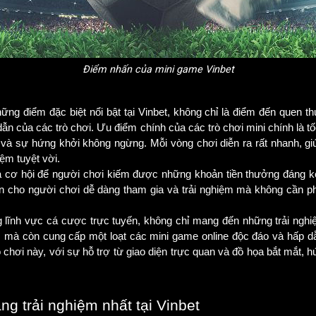
Điểm nhấn của mini game Vinbet
hững điểm đặc biệt nổi bật tại Vinbet, không chỉ là điểm đến quen th
ẫn của các trò chơi. Ưu điểm chính của các trò chơi mini chính là tố
và sự hứng khởi không ngừng. Mỗi vòng chơi diễn ra rất nhanh, giúp
ệm tuyệt vời.
 cơ hội để người chơi kiếm được những khoản tiền thưởng đáng kể 
ến cho người chơi dễ dàng tham gia và trải nghiệm mà không cần ph
ong lĩnh vực cá cược trực tuyến, không chỉ mang đến những trải ngh
, mà còn cung cấp một loạt các mini game online độc đáo và hấp dẫ
ò chơi này, với sự hỗ trợ từ giao diện trực quan và đồ họa bắt mắt, 
ng trải nghiệm nhất tại Vinbet