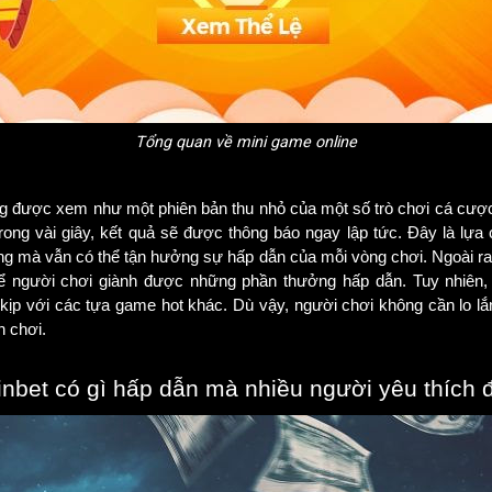
Tổng quan về mini game online
ng được xem như một phiên bản thu nhỏ của một số trò chơi cá cược 
trong vài giây, kết quả sẽ được thông báo ngay lập tức. Đây là lự
g mà vẫn có thể tận hưởng sự hấp dẫn của mỗi vòng chơi. Ngoài ra, 
 người chơi giành được những phần thưởng hấp dẫn. Tuy nhiên, do
ịp với các tựa game hot khác. Dù vậy, người chơi không cần lo lắn
h chơi.
inbet có gì hấp dẫn mà nhiều người yêu thích 