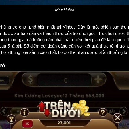
Mini Poker
hững trò chơi phổ biến nhất tại Vinbet. Đây là một phiên bản thu
ữ được sự hấp dẫn và thách thức của trò chơi gốc. Trò chơi được thi
dàng tham gia mà không cần phải mất nhiều thời gian để làm quen. T
ủa 5 lá bài. Số điểm dự đoán càng gần với kết quả thực tế, thưởng
 hợp thùng phá sảnh cao nhất, họ có thể nhận được phần thưởng lớn 
ưới