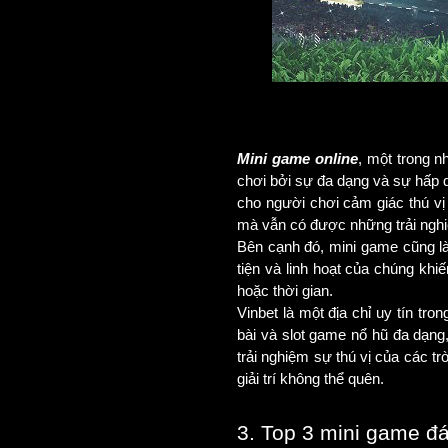
Mini game on
lin
e
, một trong n
chơi bởi sự đa dạng và sự hấp d
cho người chơi cảm giác thú vị 
mà vẫn có được những trải nghi
Bên cạnh đó, mini game cũng là
tiện và linh hoạt của chúng khi
hoặc thời gian.
Vinbet là một địa chỉ uy tín tr
bài và slot game nổ hũ đa dạng
trải nghiệm sự thú vị của các tr
giải trí không thể quên.
3. Top 3 mini game đá