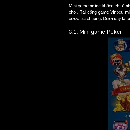
Mini game online không chỉ là n
chơi. Tại cổng game Vinbet, mi
được ưa chuộng. Dưới đây là top 
3.1. Mini game Poker