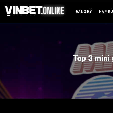
Skip
to
ĐĂNG KÝ
NẠP R
content
Top 3 mini